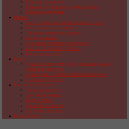
Вязание спицами
Вязание. Украшения и аксессуары
Вязание для детей
Шитье
Шитье сумок, косметичек, кошельков
Шитье для уюта в доме
Пэчворк, лоскутное шитье
Шитье одежды
Игрушки из носков и перчаток
Шитье. ИГРУШКИ, КУКЛЫ
Шитье для детей
Кухня
Кондитерское искусство из марципана и
сахарной мастики
Кулинария. Сладкая и красивая кухня
Вкусные рецепты
Красота и Здоровье
Рецепты красоты
Сам себе лекарь
Мода и стиль
Движение и спорт
Здоровое питание
Все рубрики