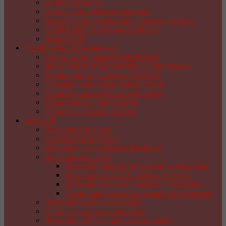
Цветы из ткани
Цветы и поделки из капрона
Аксессуары, украшения своими руками
Handmade из фетра и войлока
ДЕКУПАЖ
Handmade к праздникам
8 марта. Подарки HANDMADE
День Святого Валентина — handmade
Handmade к празднику ПАСХA
Праздничная сервировка стола
Новогодние игрушки и поделки
Открытки ручной работы
Подарки своими руками
Вязание
Вязание игрушек
Куколки Амигуруми
Журналы со схемами. Вязание
Вязание крючком
Вязание пледов, покрывал и подушек
Вязаная крючком одежда. Схемы
Вязание крючком. Мелочи и поделки
Салфетки, скатерти и коврики крючком
Вязание сумок и корзинок
Цветы крючком и спицами
Вязание. Шапки, шляпы и шарфы