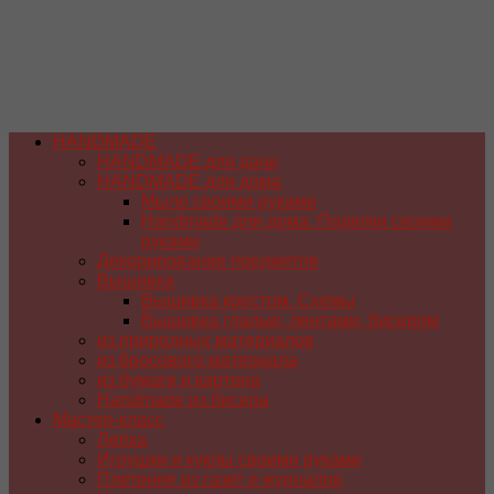
HANDMADE
HANDMADE для дачи
HANDMADE для дома
Мыло своими руками
Handmade для дома. Поделки своими
руками
Декорирование предметов
Вышивка
Вышивка крестом. Схемы
Вышивка гладью, лентами, бисером
из природных материалов
из бросового материала
из бумаги и картона
Handmade из бисера
Мастер-класс
Лепка
Игрушки и куклы своими руками
Плетение из газет и журналов