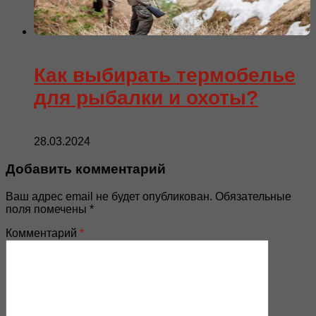
Как выбирать термобелье
для рыбалки и охоты?
28.03.2024
Добавить комментарий
Ваш адрес email не будет опубликован.
Обязательные
поля помечены
*
Комментарий
*