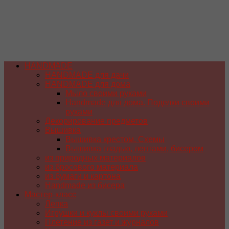
HANDMADE
HANDMADE для дачи
HANDMADE для дома
Мыло своими руками
Handmade для дома. Поделки своими
руками
Декорирование предметов
Вышивка
Вышивка крестом. Схемы
Вышивка гладью, лентами, бисером
из природных материалов
из бросового материала
из бумаги и картона
Handmade из бисера
Мастер-класс
Лепка
Игрушки и куклы своими руками
Плетение из газет и журналов