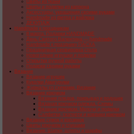
Цветы из ткани
Цветы и поделки из капрона
Аксессуары, украшения своими руками
Handmade из фетра и войлока
ДЕКУПАЖ
Handmade к праздникам
8 марта. Подарки HANDMADE
День Святого Валентина — handmade
Handmade к празднику ПАСХA
Праздничная сервировка стола
Новогодние игрушки и поделки
Открытки ручной работы
Подарки своими руками
Вязание
Вязание игрушек
Куколки Амигуруми
Журналы со схемами. Вязание
Вязание крючком
Вязание пледов, покрывал и подушек
Вязаная крючком одежда. Схемы
Вязание крючком. Мелочи и поделки
Салфетки, скатерти и коврики крючком
Вязание сумок и корзинок
Цветы крючком и спицами
Вязание. Шапки, шляпы и шарфы