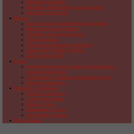
Вязание спицами
Вязание. Украшения и аксессуары
Вязание для детей
Шитье
Шитье сумок, косметичек, кошельков
Шитье для уюта в доме
Пэчворк, лоскутное шитье
Шитье одежды
Игрушки из носков и перчаток
Шитье. ИГРУШКИ, КУКЛЫ
Шитье для детей
Кухня
Кондитерское искусство из марципана и
сахарной мастики
Кулинария. Сладкая и красивая кухня
Вкусные рецепты
Красота и Здоровье
Рецепты красоты
Сам себе лекарь
Мода и стиль
Движение и спорт
Здоровое питание
Все рубрики