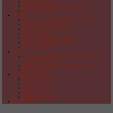
Вязание спицами
Вязание. Украшения и аксессуары
Вязание для детей
Шитье
Шитье сумок, косметичек, кошельков
Шитье для уюта в доме
Пэчворк, лоскутное шитье
Шитье одежды
Игрушки из носков и перчаток
Шитье. ИГРУШКИ, КУКЛЫ
Шитье для детей
Кухня
Кондитерское искусство из марципана и
сахарной мастики
Кулинария. Сладкая и красивая кухня
Вкусные рецепты
Красота и Здоровье
Рецепты красоты
Сам себе лекарь
Мода и стиль
Движение и спорт
Здоровое питание
Все рубрики