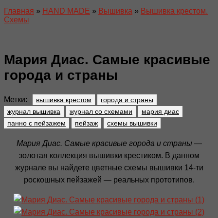
Главная
»
HAND MADE
»
Вышивка
»
Вышивка крестом.
Схемы
Мария Диас. Самые красивые
города и страны
Метки:
вышивка крестом
города и страны
журнал вышивка
журнал со схемами
мария диас
панно с пейзажем
пейзаж
схемы вышивки
Мария Диас. Самые красивые города и страны
—
золотая коллекция вышивки крестиком. В данном
журнале вы найдете цветные схемы вышивки 14-ти
роскошных пейзажей — реальных прототипов.