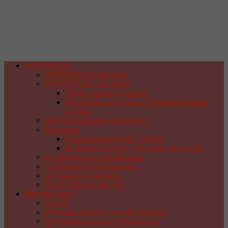
HANDMADE
HANDMADE для дачи
HANDMADE для дома
Мыло своими руками
Handmade для дома. Поделки своими
руками
Декорирование предметов
Вышивка
Вышивка крестом. Схемы
Вышивка гладью, лентами, бисером
из природных материалов
из бросового материала
из бумаги и картона
Handmade из бисера
Мастер-класс
Лепка
Игрушки и куклы своими руками
Плетение из газет и журналов