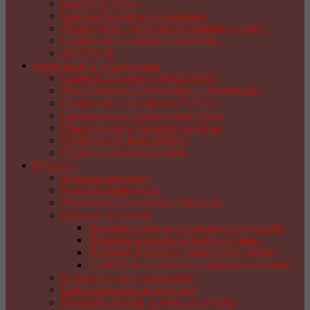
Цветы из ткани
Цветы и поделки из капрона
Аксессуары, украшения своими руками
Handmade из фетра и войлока
ДЕКУПАЖ
Handmade к праздникам
8 марта. Подарки HANDMADE
День Святого Валентина — handmade
Handmade к празднику ПАСХA
Праздничная сервировка стола
Новогодние игрушки и поделки
Открытки ручной работы
Подарки своими руками
Вязание
Вязание игрушек
Куколки Амигуруми
Журналы со схемами. Вязание
Вязание крючком
Вязание пледов, покрывал и подушек
Вязаная крючком одежда. Схемы
Вязание крючком. Мелочи и поделки
Салфетки, скатерти и коврики крючком
Вязание сумок и корзинок
Цветы крючком и спицами
Вязание. Шапки, шляпы и шарфы