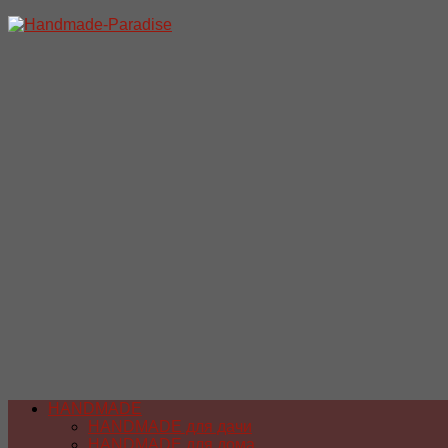
Перейти
к
содержимому
HANDMADE
HANDMADE для дачи
HANDMADE для дома