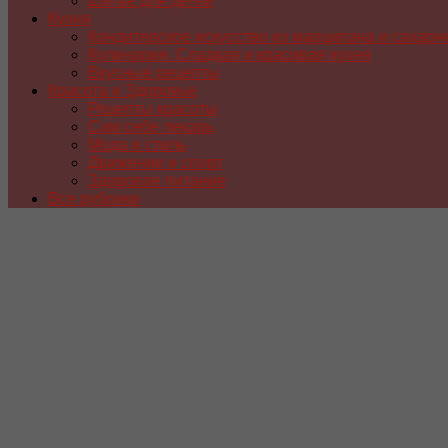
Шитье для детей
Кухня
Кондитерское искусство из марципана и сахарн
Кулинария. Сладкая и красивая кухня
Вкусные рецепты
Красота и Здоровье
Рецепты красоты
Сам себе лекарь
Мода и стиль
Движение и спорт
Здоровое питание
Все рубрики