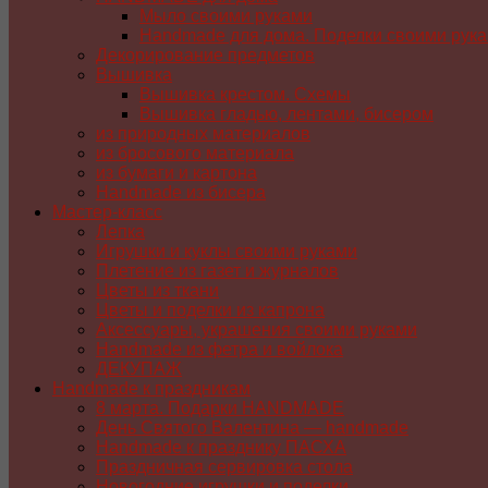
Мыло своими руками
Handmade для дома. Поделки своими рук
Декорирование предметов
Вышивка
Вышивка крестом. Схемы
Вышивка гладью, лентами, бисером
из природных материалов
из бросового материала
из бумаги и картона
Handmade из бисера
Мастер-класс
Лепка
Игрушки и куклы своими руками
Плетение из газет и журналов
Цветы из ткани
Цветы и поделки из капрона
Аксессуары, украшения своими руками
Handmade из фетра и войлока
ДЕКУПАЖ
Handmade к праздникам
8 марта. Подарки HANDMADE
День Святого Валентина — handmade
Handmade к празднику ПАСХA
Праздничная сервировка стола
Новогодние игрушки и поделки