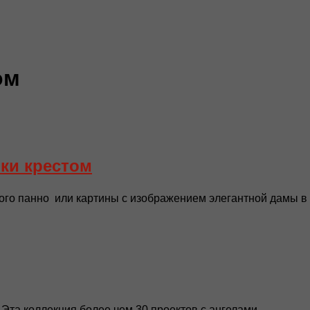
ом
ки крестом
о панно или картины с изображением элегантной дамы в д
4. Эта коллекция более чем 30 проектов с ангелами...