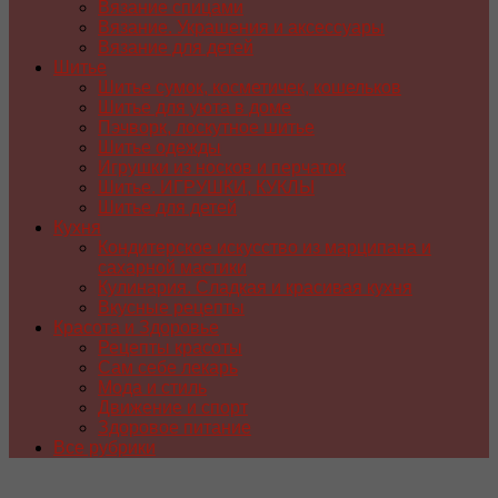
Вязание спицами
Вязание. Украшения и аксессуары
Вязание для детей
Шитье
Шитье сумок, косметичек, кошельков
Шитье для уюта в доме
Пэчворк, лоскутное шитье
Шитье одежды
Игрушки из носков и перчаток
Шитье. ИГРУШКИ, КУКЛЫ
Шитье для детей
Кухня
Кондитерское искусство из марципана и
сахарной мастики
Кулинария. Сладкая и красивая кухня
Вкусные рецепты
Красота и Здоровье
Рецепты красоты
Сам себе лекарь
Мода и стиль
Движение и спорт
Здоровое питание
Все рубрики