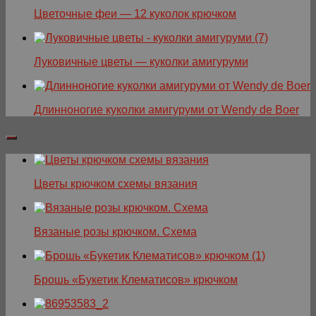
Цветочные феи — 12 куколок крючком
Луковичные цветы — куколки амигуруми
Длинноногие куколки амигуруми от Wendy de Boer
Цветы крючком схемы вязания
Вязаные розы крючком. Схема
Брошь «Букетик Клематисов» крючком