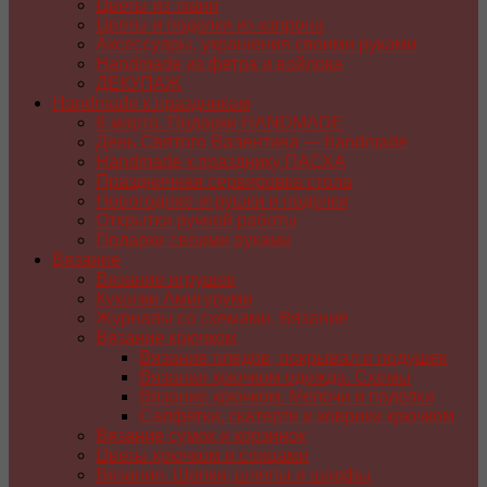
Цветы из ткани
Цветы и поделки из капрона
Аксессуары, украшения своими руками
Handmade из фетра и войлока
ДЕКУПАЖ
Handmade к праздникам
8 марта. Подарки HANDMADE
День Святого Валентина — handmade
Handmade к празднику ПАСХA
Праздничная сервировка стола
Новогодние игрушки и поделки
Открытки ручной работы
Подарки своими руками
Вязание
Вязание игрушек
Куколки Амигуруми
Журналы со схемами. Вязание
Вязание крючком
Вязание пледов, покрывал и подушек
Вязаная крючком одежда. Схемы
Вязание крючком. Мелочи и поделки
Салфетки, скатерти и коврики крючком
Вязание сумок и корзинок
Цветы крючком и спицами
Вязание. Шапки, шляпы и шарфы