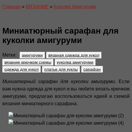
Главная
»
ВЯЗАНИЕ
»
Куколки Амигуруми
Миниатюрный сарафан для
куколки амигуруми
Метки:
амигуруми
вязаная одежда для кукол
вязание крючком схемы
куколка амигуруми
одежда для кукол
платье для куклы
сарафан
Миниатюрный сарафан для куколки амигуруми
. Если
вам нужна одежда для кукол и вы любите вязать крючком
амигуруми, предлагаю воспользоваться идеей и схемой
вязания миниатюрного сарафана.