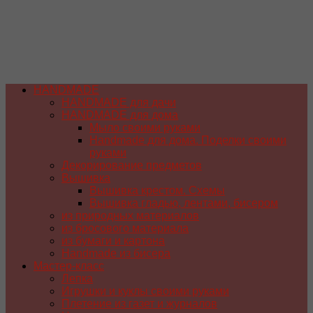
HANDMADE
HANDMADE для дачи
HANDMADE для дома
Мыло своими руками
Handmade для дома. Поделки своими
руками
Декорирование предметов
Вышивка
Вышивка крестом. Схемы
Вышивка гладью, лентами, бисером
из природных материалов
из бросового материала
из бумаги и картона
Handmade из бисера
Мастер-класс
Лепка
Игрушки и куклы своими руками
Плетение из газет и журналов