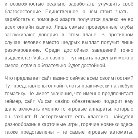
и возможностью реально заработать, улучшить своё
благосостояние. Единственное, о чём стоит знать –
заработать с помощью азарта получится далеко не во
всех онлайн казино. Лишь самые проверенные клубы
заслуживают доверия в этом плане. В противном
случае человек вместо щедрых выплат получит лишь
разочарование. Среди достойных заведений точно
выделяется
Vulcan casino
– тут играть на деньги можно
смело, отдача обязательно будет достойной.
Что предлагает сайт казино сейчас всем своим гостям?
Тут представлены онлайн слоты практически на любую
тематику. Не имеет значения, что именно предпочитает
геймер, сайт
Vulcan casino
обязательно подарит ему
шанс включать именно те игровые аппараты, которые
он захочет. В ассортименте есть классика, найдутся
разнообразные карточные игры, горячие новинки здесь
также представлены – те самые игровые автоматы,