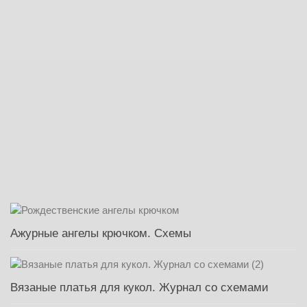
Ажурные ангелы крючком. Схемы
Вязаные платья для кукол. Журнал со схемами