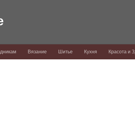
здникам
Вязание
Шитье
Кухня
Красота и 