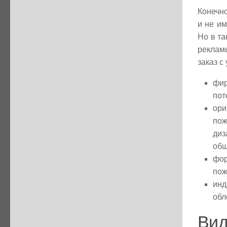
Конечно
и не им
Но в та
реклам
заказ с
фи
пот
ори
пож
диз
общ
фор
пож
инд
обл
Ви