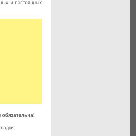
пных и постоянных
u обязательна!
кладки: