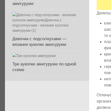
амигуруми
Делитьс
кле
шво
то 
Девочка с подсолнухами —
пла
вязание куколки амигуруми
фик
кре
воз
Три куколки амигуруми по одной
ск
схеме
пов
нит
пом
Отпеч
организ
должна 