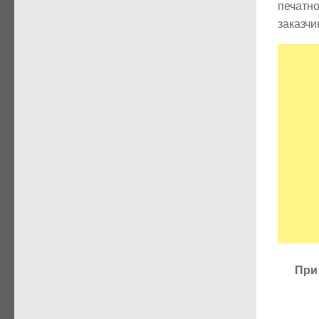
печатн
заказчи
При