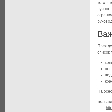
того ч
ручное
ограни
руковод
Важ
Прежде
список 
кол
цве
вид
кра
На осно
Боль
—
htt