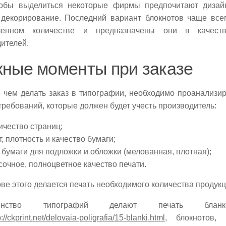
тобы выделиться некоторые фирмы предпочитают дизай
 декорирование. Последний вариант блокнотов чаще все
ченном количестве и предназначены они в качест
ителей.
ные моменты при заказе
 чем делать заказ в типографии, необходимо проанализир
требований, которые должен будет учесть производитель:
ичество страниц;
т, плотность и качество бумаги;
 бумаги для подложки и обложки (мелованная, плотная);
сочное, полноцветное качество печати.
ве этого делается печать необходимого количества продукц
шинство типографий делают печать бланк
p://ckprint.net/delovaia-poligrafia/15-blanki.html
, блокнотов,