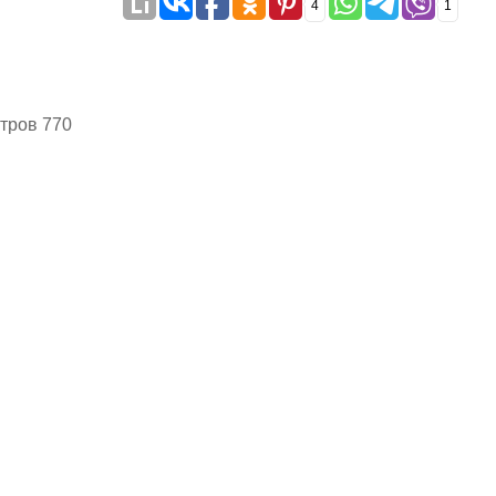
4
1
тров 770