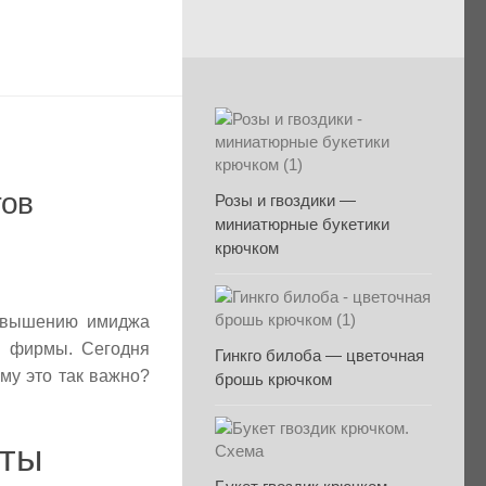
тов
Розы и гвоздики —
миниатюрные букетики
крючком
повышению имиджа
м фирмы. Сегодня
Гинкго билоба — цветочная
му это так важно?
брошь крючком
оты