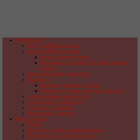
HANDMADE
HANDMADE для дачи
HANDMADE для дома
Мыло своими руками
Handmade для дома. Поделки своими
руками
Декорирование предметов
Вышивка
Вышивка крестом. Схемы
Вышивка гладью, лентами, бисером
из природных материалов
из бросового материала
из бумаги и картона
Handmade из бисера
Мастер-класс
Лепка
Игрушки и куклы своими руками
Плетение из газет и журналов