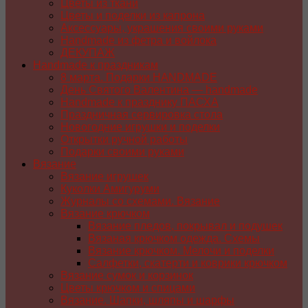
Цветы из ткани
Цветы и поделки из капрона
Аксессуары, украшения своими руками
Handmade из фетра и войлока
ДЕКУПАЖ
Handmade к праздникам
8 марта. Подарки HANDMADE
День Святого Валентина — handmade
Handmade к празднику ПАСХA
Праздничная сервировка стола
Новогодние игрушки и поделки
Открытки ручной работы
Подарки своими руками
Вязание
Вязание игрушек
Куколки Амигуруми
Журналы со схемами. Вязание
Вязание крючком
Вязание пледов, покрывал и подушек
Вязаная крючком одежда. Схемы
Вязание крючком. Мелочи и поделки
Салфетки, скатерти и коврики крючком
Вязание сумок и корзинок
Цветы крючком и спицами
Вязание. Шапки, шляпы и шарфы