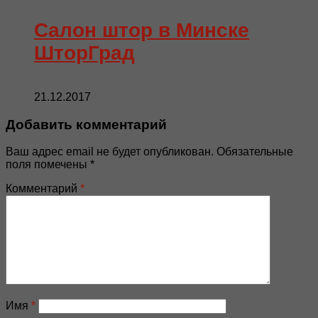
Салон штор в Минске
ШторГрад
21.12.2017
Добавить комментарий
Ваш адрес email не будет опубликован.
Обязательные
поля помечены
*
Комментарий
*
Имя
*