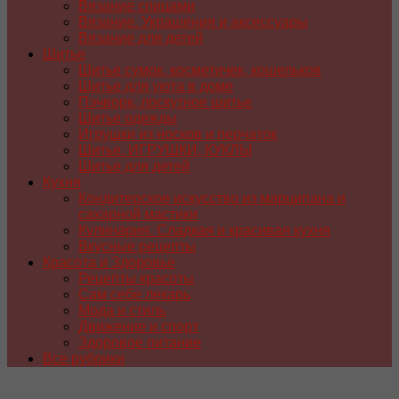
Вязание спицами
Вязание. Украшения и аксессуары
Вязание для детей
Шитье
Шитье сумок, косметичек, кошельков
Шитье для уюта в доме
Пэчворк, лоскутное шитье
Шитье одежды
Игрушки из носков и перчаток
Шитье. ИГРУШКИ, КУКЛЫ
Шитье для детей
Кухня
Кондитерское искусство из марципана и
сахарной мастики
Кулинария. Сладкая и красивая кухня
Вкусные рецепты
Красота и Здоровье
Рецепты красоты
Сам себе лекарь
Мода и стиль
Движение и спорт
Здоровое питание
Все рубрики