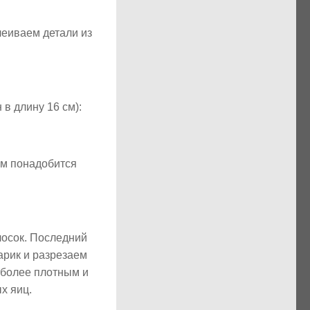
леиваем детали из
в длину 16 см):
ам понадобится
лосок. Последний
арик и разрезаем
 более плотным и
х яиц.