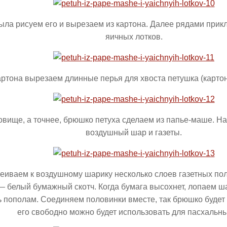
ыла рисуем его и вырезаем из картона. Далее рядами прик
яичных лотков.
артона вырезаем длинные перья для хвоста петушка (картон 
овище, а точнее, брюшко петуха сделаем из папье-маше. Н
воздушный шар и газеты.
еиваем к воздушному шарику несколько слоев газетных по
— белый бумажный скотч. Когда бумага высохнет, лопаем ш
ь пополам. Соединяем половинки вместе, так брюшко будет
его свободно можно будет использовать для пасхальны