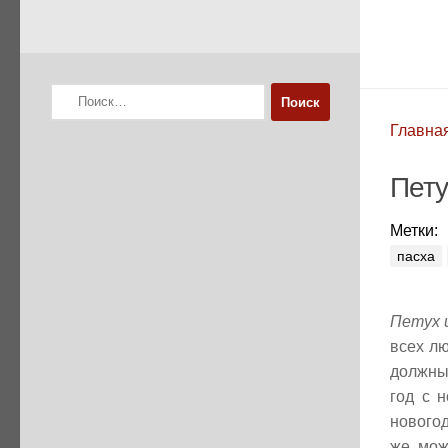
Найти:
Главна
Пету
Метки:
пасха
Петух 
всех л
должны
год с 
новогод
же, мож