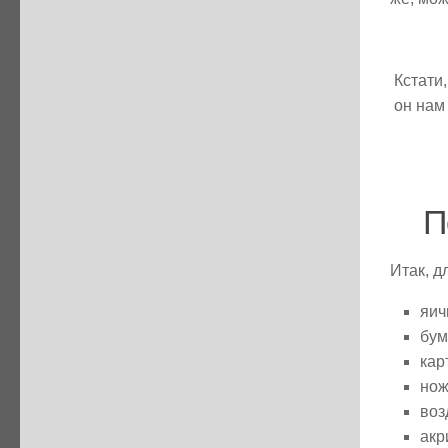
Кстати
он нам
П
Итак, д
яич
бум
кар
нож
воз
акр