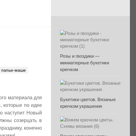
Розы и гвоздики —
миниатюрные букетики
крючком
папье-маше
ого материала для
Букетики цветов. Вязаные
, которые по идее
крючком украшения
ро наступит Новый
лжны созерцать в
празднику, конечно
руками!