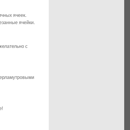
чных ячеек.
езанные ячейки.
желательно с
 перламутровыми
е!