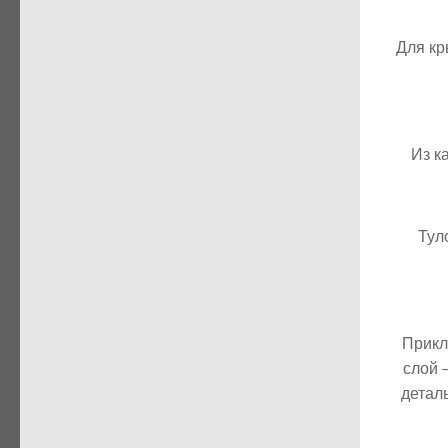
Для кр
Из к
Тул
Прикл
слой 
детал