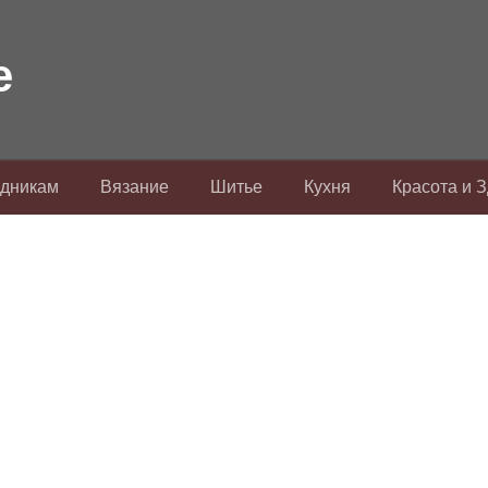
здникам
Вязание
Шитье
Кухня
Красота и 