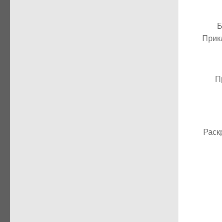
Б
Прик
П
Раск