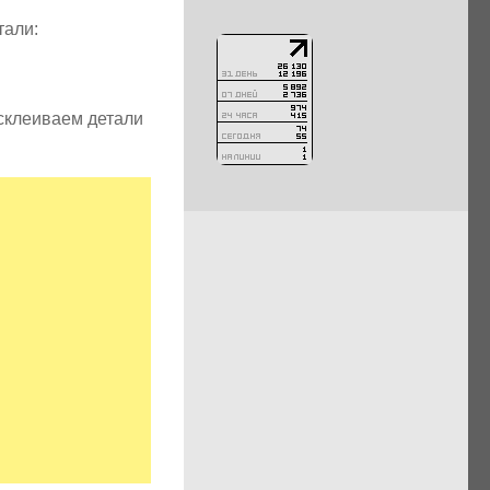
тали:
склеиваем детали