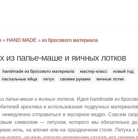
я
»
HAND MADE
»
из бросового материала
х из папье-маше и яичных лотков
handmade из бросового материала
мастер-класс
новый год
пасхальные яйца
петух
своими руками
яичные лотки
из папье-маше и яичных лотков
. Идея handmade из бросов
юбителей креатива и использования подручных материалов
 немедленно отправиться в мусорное ведро. Совсем ско
новым символом — петухом, которого мы обязательно до
нюю ночь, на елочке или на праздничном столе. Петуха к 
но купить, но ведь гораздо интереснее создать его своими 