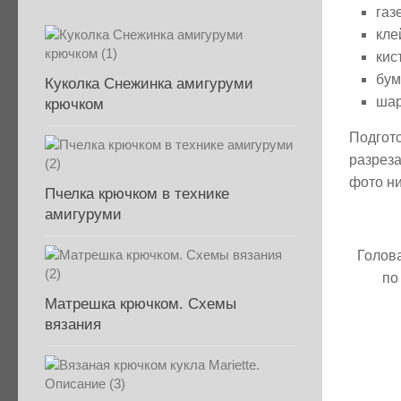
газ
кле
кис
бум
Куколка Снежинка амигуруми
шар
крючком
Подгото
разреза
фото ни
Пчелка крючком в технике
амигуруми
Голова
по
Матрешка крючком. Схемы
вязания