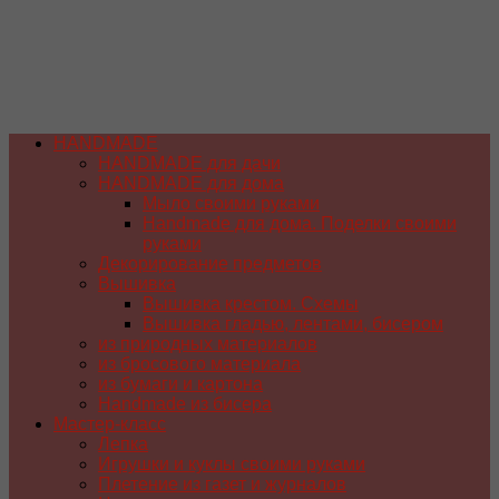
HANDMADE
HANDMADE для дачи
HANDMADE для дома
Мыло своими руками
Handmade для дома. Поделки своими
руками
Декорирование предметов
Вышивка
Вышивка крестом. Схемы
Вышивка гладью, лентами, бисером
из природных материалов
из бросового материала
из бумаги и картона
Handmade из бисера
Мастер-класс
Лепка
Игрушки и куклы своими руками
Плетение из газет и журналов