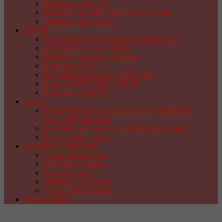
Вязание спицами
Вязание. Украшения и аксессуары
Вязание для детей
Шитье
Шитье сумок, косметичек, кошельков
Шитье для уюта в доме
Пэчворк, лоскутное шитье
Шитье одежды
Игрушки из носков и перчаток
Шитье. ИГРУШКИ, КУКЛЫ
Шитье для детей
Кухня
Кондитерское искусство из марципана и
сахарной мастики
Кулинария. Сладкая и красивая кухня
Вкусные рецепты
Красота и Здоровье
Рецепты красоты
Сам себе лекарь
Мода и стиль
Движение и спорт
Здоровое питание
Все рубрики