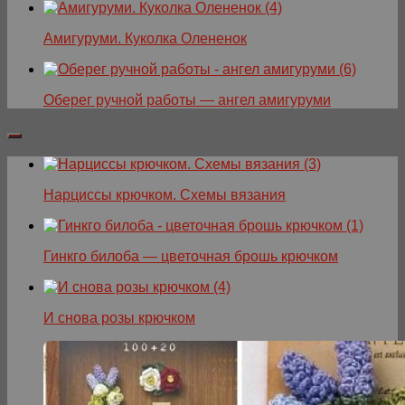
Амигуруми. Куколка Олененок
Оберег ручной работы — ангел амигуруми
Нарциссы крючком. Схемы вязания
Гинкго билоба — цветочная брошь крючком
И снова розы крючком