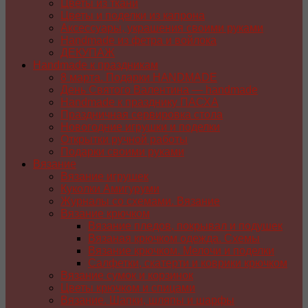
Цветы из ткани
Цветы и поделки из капрона
Аксессуары, украшения своими руками
Handmade из фетра и войлока
ДЕКУПАЖ
Handmade к праздникам
8 марта. Подарки HANDMADE
День Святого Валентина — handmade
Handmade к празднику ПАСХA
Праздничная сервировка стола
Новогодние игрушки и поделки
Открытки ручной работы
Подарки своими руками
Вязание
Вязание игрушек
Куколки Амигуруми
Журналы со схемами. Вязание
Вязание крючком
Вязание пледов, покрывал и подушек
Вязаная крючком одежда. Схемы
Вязание крючком. Мелочи и поделки
Салфетки, скатерти и коврики крючком
Вязание сумок и корзинок
Цветы крючком и спицами
Вязание. Шапки, шляпы и шарфы