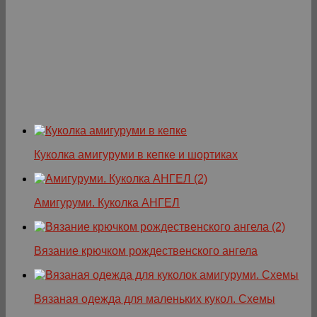
Куколка амигуруми в кепке и шортиках
Амигуруми. Куколка АНГЕЛ
Вязание крючком рождественского ангела
Вязаная одежда для маленьких кукол. Схемы