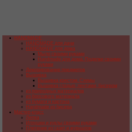
HANDMADE
HANDMADE для дачи
HANDMADE для дома
Мыло своими руками
Handmade для дома. Поделки своими
руками
Декорирование предметов
Вышивка
Вышивка крестом. Схемы
Вышивка гладью, лентами, бисером
из природных материалов
из бросового материала
из бумаги и картона
Handmade из бисера
Мастер-класс
Лепка
Игрушки и куклы своими руками
Плетение из газет и журналов