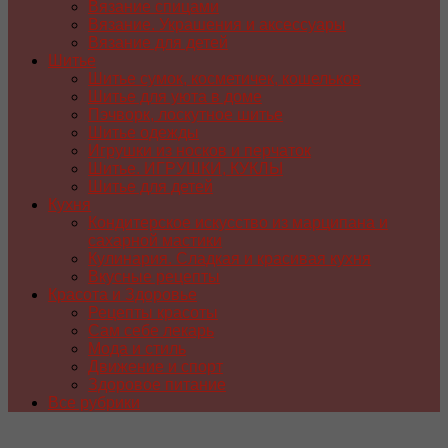
Вязание спицами
Вязание. Украшения и аксессуары
Вязание для детей
Шитье
Шитье сумок, косметичек, кошельков
Шитье для уюта в доме
Пэчворк, лоскутное шитье
Шитье одежды
Игрушки из носков и перчаток
Шитье. ИГРУШКИ, КУКЛЫ
Шитье для детей
Кухня
Кондитерское искусство из марципана и
сахарной мастики
Кулинария. Сладкая и красивая кухня
Вкусные рецепты
Красота и Здоровье
Рецепты красоты
Сам себе лекарь
Мода и стиль
Движение и спорт
Здоровое питание
Все рубрики