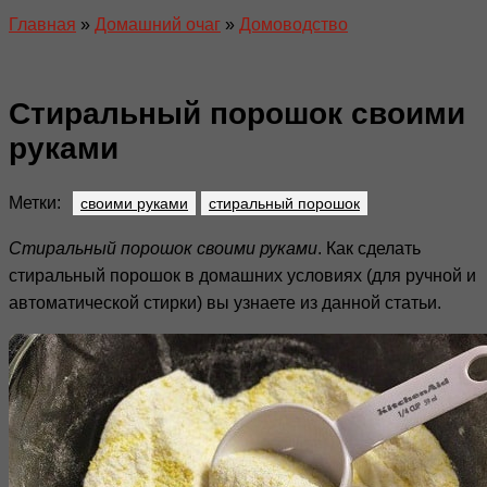
Главная
»
Домашний очаг
»
Домоводство
Стиральный порошок своими
руками
Метки:
своими руками
стиральный порошок
Стиральный порошок своими руками
. Как сделать
стиральный порошок в домашних условиях (для ручной и
автоматической стирки) вы узнаете из данной статьи.