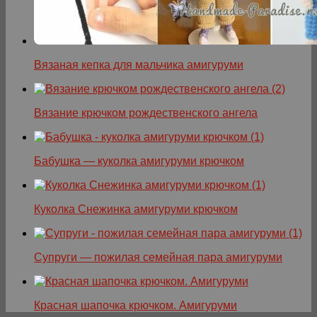
Вязаная кепка для мальчика амигуруми
Вязание крючком рождественского ангела
Бабушка — куколка амигуруми крючком
Куколка Снежинка амигуруми крючком
Супруги — пожилая семейная пара амигуруми
Красная шапочка крючком. Амигуруми