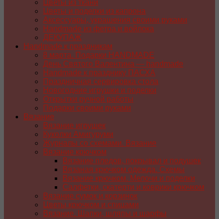
Цветы из ткани
Цветы и поделки из капрона
Аксессуары, украшения своими руками
Handmade из фетра и войлока
ДЕКУПАЖ
Handmade к праздникам
8 марта. Подарки HANDMADE
День Святого Валентина — handmade
Handmade к празднику ПАСХA
Праздничная сервировка стола
Новогодние игрушки и поделки
Открытки ручной работы
Подарки своими руками
Вязание
Вязание игрушек
Куколки Амигуруми
Журналы со схемами. Вязание
Вязание крючком
Вязание пледов, покрывал и подушек
Вязаная крючком одежда. Схемы
Вязание крючком. Мелочи и поделки
Салфетки, скатерти и коврики крючком
Вязание сумок и корзинок
Цветы крючком и спицами
Вязание. Шапки, шляпы и шарфы