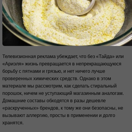
Телевизионная реклама убеждает, что без «Тайда» или
«Ариэля» жизнь превращается в непрекращающуюся
борьбу с пятнами и грязью, и нет ничего лучше
проверенных химических средств. Однако в этом
материале мы рассмотрим, как сделать стиральный
порошок, ничем не уступающий магазинным аналогам.
Домашние составы обходятся в разы дешевле
«раскрученных» брендов, к тому же они безопасны, не
вызывают аллергию, просты в применении и долго
хранятся.