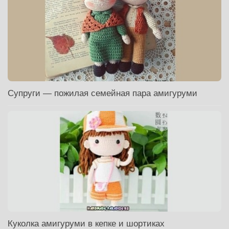
Супруги — пожилая семейная пара амигуруми
Куколка амигуруми в кепке и шортиках