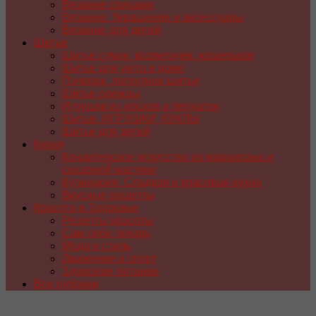
Вязание спицами
Вязание. Украшения и аксессуары
Вязание для детей
Шитье
Шитье сумок, косметичек, кошельков
Шитье для уюта в доме
Пэчворк, лоскутное шитье
Шитье одежды
Игрушки из носков и перчаток
Шитье. ИГРУШКИ, КУКЛЫ
Шитье для детей
Кухня
Кондитерское искусство из марципана и
сахарной мастики
Кулинария. Сладкая и красивая кухня
Вкусные рецепты
Красота и Здоровье
Рецепты красоты
Сам себе лекарь
Мода и стиль
Движение и спорт
Здоровое питание
Все рубрики