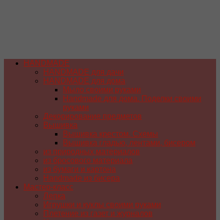
HANDMADE
HANDMADE для дачи
HANDMADE для дома
Мыло своими руками
Handmade для дома. Поделки своими
руками
Декорирование предметов
Вышивка
Вышивка крестом. Схемы
Вышивка гладью, лентами, бисером
из природных материалов
из бросового материала
из бумаги и картона
Handmade из бисера
Мастер-класс
Лепка
Игрушки и куклы своими руками
Плетение из газет и журналов