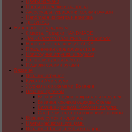
Цветы из ткани
Цветы и поделки из капрона
Аксессуары, украшения своими руками
Handmade из фетра и войлока
ДЕКУПАЖ
Handmade к праздникам
8 марта. Подарки HANDMADE
День Святого Валентина — handmade
Handmade к празднику ПАСХA
Праздничная сервировка стола
Новогодние игрушки и поделки
Открытки ручной работы
Подарки своими руками
Вязание
Вязание игрушек
Куколки Амигуруми
Журналы со схемами. Вязание
Вязание крючком
Вязание пледов, покрывал и подушек
Вязаная крючком одежда. Схемы
Вязание крючком. Мелочи и поделки
Салфетки, скатерти и коврики крючком
Вязание сумок и корзинок
Цветы крючком и спицами
Вязание. Шапки, шляпы и шарфы