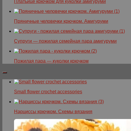
Платьице крючком для куколки амигуруми
Пряничные человечки крючком. Амигуруми
Супруги — пожилая семейная пара амигуруми
Пожилая пара — куколки крючком
Small flower crochet accessories
Нарциссы крючком. Схемы вязания