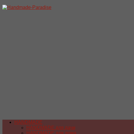
Перейти
к
содержимому
HANDMADE
HANDMADE для дачи
HANDMADE для дома