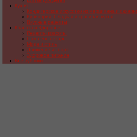
Шитье для детей
Кухня
Кондитерское искусство из марципана и сахарн
Кулинария. Сладкая и красивая кухня
Вкусные рецепты
Красота и Здоровье
Рецепты красоты
Сам себе лекарь
Мода и стиль
Движение и спорт
Здоровое питание
Все рубрики