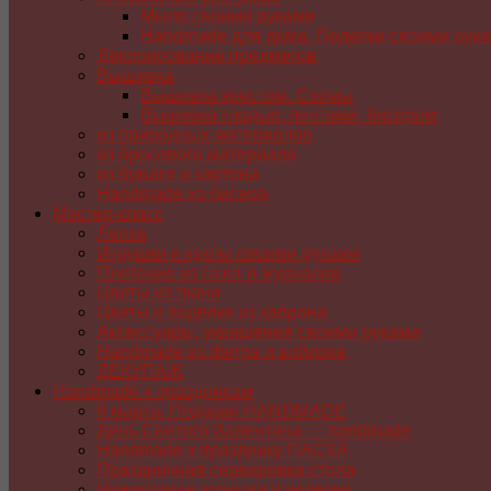
Мыло своими руками
Handmade для дома. Поделки своими рук
Декорирование предметов
Вышивка
Вышивка крестом. Схемы
Вышивка гладью, лентами, бисером
из природных материалов
из бросового материала
из бумаги и картона
Handmade из бисера
Мастер-класс
Лепка
Игрушки и куклы своими руками
Плетение из газет и журналов
Цветы из ткани
Цветы и поделки из капрона
Аксессуары, украшения своими руками
Handmade из фетра и войлока
ДЕКУПАЖ
Handmade к праздникам
8 марта. Подарки HANDMADE
День Святого Валентина — handmade
Handmade к празднику ПАСХA
Праздничная сервировка стола
Новогодние игрушки и поделки