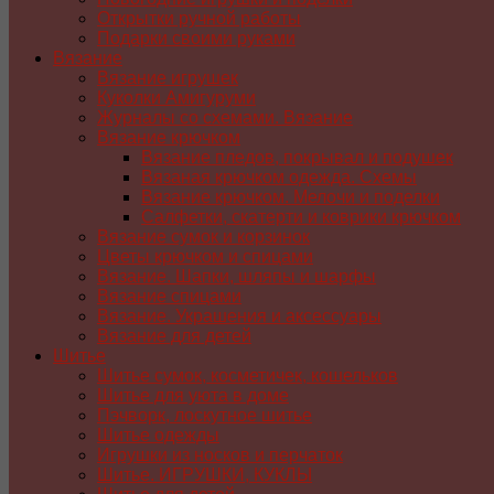
Открытки ручной работы
Подарки своими руками
Вязание
Вязание игрушек
Куколки Амигуруми
Журналы со схемами. Вязание
Вязание крючком
Вязание пледов, покрывал и подушек
Вязаная крючком одежда. Схемы
Вязание крючком. Мелочи и поделки
Салфетки, скатерти и коврики крючком
Вязание сумок и корзинок
Цветы крючком и спицами
Вязание. Шапки, шляпы и шарфы
Вязание спицами
Вязание. Украшения и аксессуары
Вязание для детей
Шитье
Шитье сумок, косметичек, кошельков
Шитье для уюта в доме
Пэчворк, лоскутное шитье
Шитье одежды
Игрушки из носков и перчаток
Шитье. ИГРУШКИ, КУКЛЫ