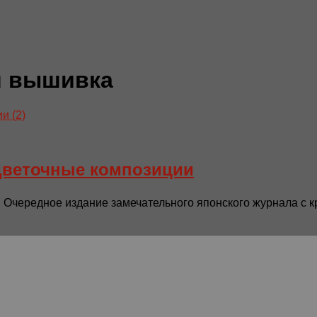
я вышивка
Цветочные композиции
Очередное издание замечательного японского журнала с к