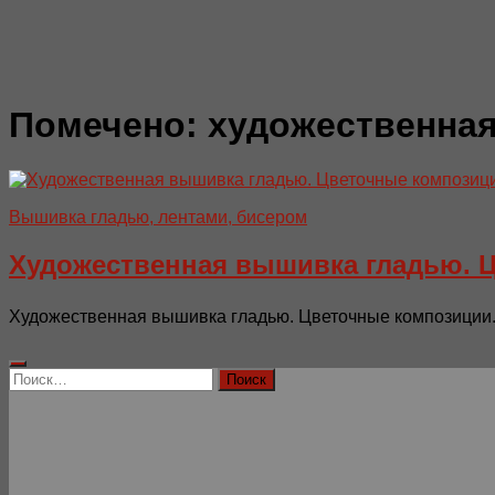
Помечено:
художественна
Вышивка гладью, лентами, бисером
Художественная вышивка гладью. 
Художественная вышивка гладью. Цветочные композиции. 
Найти: