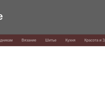
здникам
Вязание
Шитье
Кухня
Красота и 