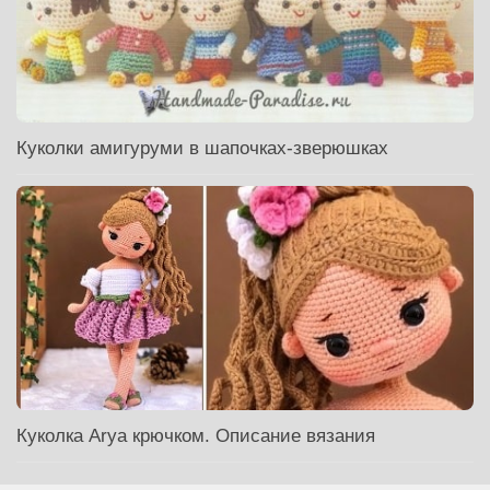
Куколки амигуруми в шапочках-зверюшках
Куколка Arya крючком. Описание вязания