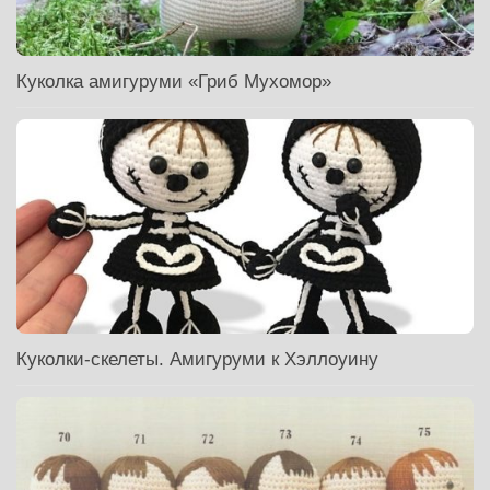
Куколка амигуруми «Гриб Мухомор»
Куколки-скелеты. Амигуруми к Хэллоуину