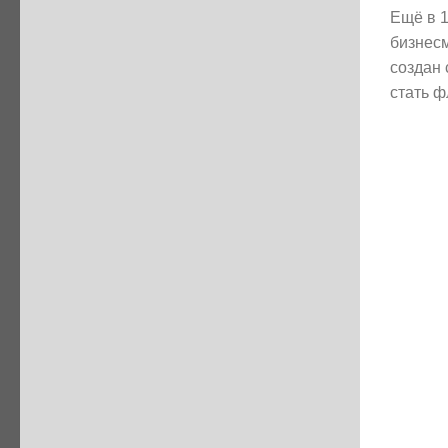
Ещё в 
бизнес
создан 
стать ф