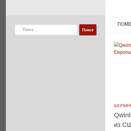
ПОМЕ
Найти:
ШОПИНГ
Qwint
из С