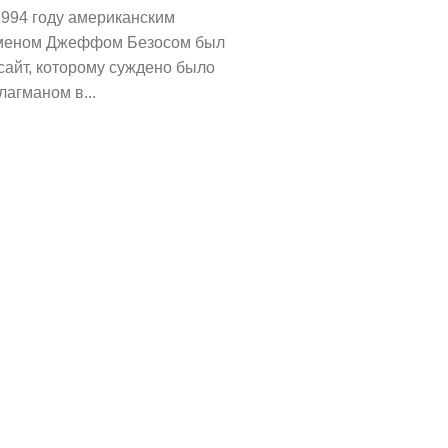
1994 году американским
меном Джеффом Безосом был
сайт, которому суждено было
лагманом в...