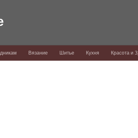
здникам
Вязание
Шитье
Кухня
Красота и 