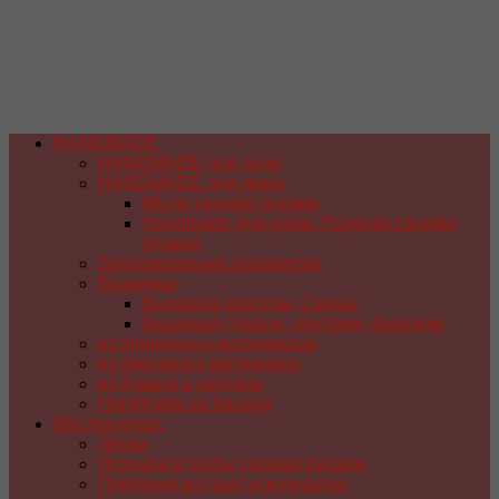
HANDMADE
HANDMADE для дачи
HANDMADE для дома
Мыло своими руками
Handmade для дома. Поделки своими
руками
Декорирование предметов
Вышивка
Вышивка крестом. Схемы
Вышивка гладью, лентами, бисером
из природных материалов
из бросового материала
из бумаги и картона
Handmade из бисера
Мастер-класс
Лепка
Игрушки и куклы своими руками
Плетение из газет и журналов