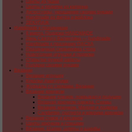
Цветы из ткани
Цветы и поделки из капрона
Аксессуары, украшения своими руками
Handmade из фетра и войлока
ДЕКУПАЖ
Handmade к праздникам
8 марта. Подарки HANDMADE
День Святого Валентина — handmade
Handmade к празднику ПАСХA
Праздничная сервировка стола
Новогодние игрушки и поделки
Открытки ручной работы
Подарки своими руками
Вязание
Вязание игрушек
Куколки Амигуруми
Журналы со схемами. Вязание
Вязание крючком
Вязание пледов, покрывал и подушек
Вязаная крючком одежда. Схемы
Вязание крючком. Мелочи и поделки
Салфетки, скатерти и коврики крючком
Вязание сумок и корзинок
Цветы крючком и спицами
Вязание. Шапки, шляпы и шарфы