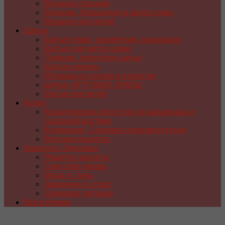
Вязание спицами
Вязание. Украшения и аксессуары
Вязание для детей
Шитье
Шитье сумок, косметичек, кошельков
Шитье для уюта в доме
Пэчворк, лоскутное шитье
Шитье одежды
Игрушки из носков и перчаток
Шитье. ИГРУШКИ, КУКЛЫ
Шитье для детей
Кухня
Кондитерское искусство из марципана и
сахарной мастики
Кулинария. Сладкая и красивая кухня
Вкусные рецепты
Красота и Здоровье
Рецепты красоты
Сам себе лекарь
Мода и стиль
Движение и спорт
Здоровое питание
Все рубрики