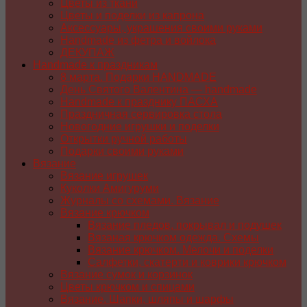
Цветы из ткани
Цветы и поделки из капрона
Аксессуары, украшения своими руками
Handmade из фетра и войлока
ДЕКУПАЖ
Handmade к праздникам
8 марта. Подарки HANDMADE
День Святого Валентина — handmade
Handmade к празднику ПАСХA
Праздничная сервировка стола
Новогодние игрушки и поделки
Открытки ручной работы
Подарки своими руками
Вязание
Вязание игрушек
Куколки Амигуруми
Журналы со схемами. Вязание
Вязание крючком
Вязание пледов, покрывал и подушек
Вязаная крючком одежда. Схемы
Вязание крючком. Мелочи и поделки
Салфетки, скатерти и коврики крючком
Вязание сумок и корзинок
Цветы крючком и спицами
Вязание. Шапки, шляпы и шарфы