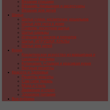
Вязание спицами
Вязание. Украшения и аксессуары
Вязание для детей
Шитье
Шитье сумок, косметичек, кошельков
Шитье для уюта в доме
Пэчворк, лоскутное шитье
Шитье одежды
Игрушки из носков и перчаток
Шитье. ИГРУШКИ, КУКЛЫ
Шитье для детей
Кухня
Кондитерское искусство из марципана и
сахарной мастики
Кулинария. Сладкая и красивая кухня
Вкусные рецепты
Красота и Здоровье
Рецепты красоты
Сам себе лекарь
Мода и стиль
Движение и спорт
Здоровое питание
Все рубрики