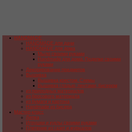
HANDMADE
HANDMADE для дачи
HANDMADE для дома
Мыло своими руками
Handmade для дома. Поделки своими
руками
Декорирование предметов
Вышивка
Вышивка крестом. Схемы
Вышивка гладью, лентами, бисером
из природных материалов
из бросового материала
из бумаги и картона
Handmade из бисера
Мастер-класс
Лепка
Игрушки и куклы своими руками
Плетение из газет и журналов