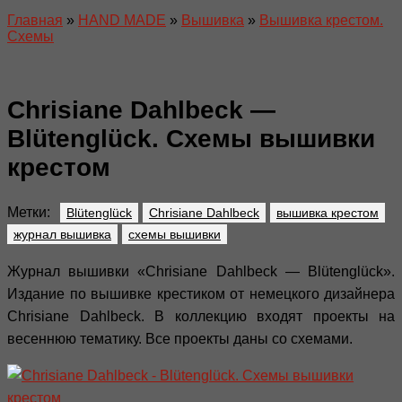
Главная
»
HAND MADE
»
Вышивка
»
Вышивка крестом.
Схемы
Chrisiane Dahlbeck —
Blütenglück. Схемы вышивки
крестом
Метки:
Blütenglück
Chrisiane Dahlbeck
вышивка крестом
журнал вышивка
схемы вышивки
Журнал вышивки «Chrisiane Dahlbeck — Blütenglück».
Издание по вышивке крестиком от немецкого дизайнера
Chrisiane Dahlbeck. В коллекцию входят проекты на
весеннюю тематику. Все проекты даны со схемами.