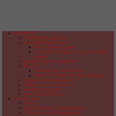
HANDMADE
HANDMADE для дачи
HANDMADE для дома
Мыло своими руками
Handmade для дома. Поделки своими
руками
Декорирование предметов
Вышивка
Вышивка крестом. Схемы
Вышивка гладью, лентами, бисером
из природных материалов
из бросового материала
из бумаги и картона
Handmade из бисера
Мастер-класс
Лепка
Игрушки и куклы своими руками
Плетение из газет и журналов