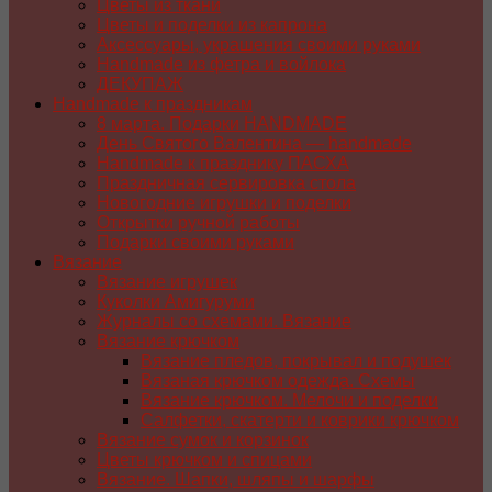
Цветы из ткани
Цветы и поделки из капрона
Аксессуары, украшения своими руками
Handmade из фетра и войлока
ДЕКУПАЖ
Handmade к праздникам
8 марта. Подарки HANDMADE
День Святого Валентина — handmade
Handmade к празднику ПАСХA
Праздничная сервировка стола
Новогодние игрушки и поделки
Открытки ручной работы
Подарки своими руками
Вязание
Вязание игрушек
Куколки Амигуруми
Журналы со схемами. Вязание
Вязание крючком
Вязание пледов, покрывал и подушек
Вязаная крючком одежда. Схемы
Вязание крючком. Мелочи и поделки
Салфетки, скатерти и коврики крючком
Вязание сумок и корзинок
Цветы крючком и спицами
Вязание. Шапки, шляпы и шарфы