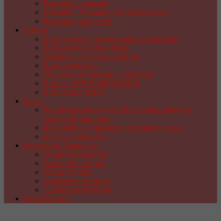
Вязание спицами
Вязание. Украшения и аксессуары
Вязание для детей
Шитье
Шитье сумок, косметичек, кошельков
Шитье для уюта в доме
Пэчворк, лоскутное шитье
Шитье одежды
Игрушки из носков и перчаток
Шитье. ИГРУШКИ, КУКЛЫ
Шитье для детей
Кухня
Кондитерское искусство из марципана и
сахарной мастики
Кулинария. Сладкая и красивая кухня
Вкусные рецепты
Красота и Здоровье
Рецепты красоты
Сам себе лекарь
Мода и стиль
Движение и спорт
Здоровое питание
Все рубрики