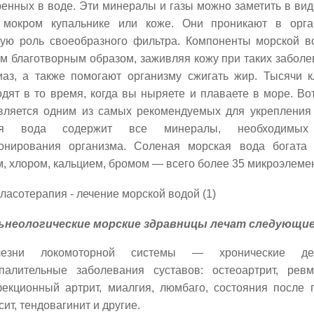
енных в воде. Эти минералы и газы можно заметить в вид
мокром купальнике или коже. Они проникают в орган
ую роль своеобразного фильтра. Компоненты морской в
м благотворным образом, заживляя кожу при таких заболев
иаз, а также помогают организму сжигать жир. Тысячи 
дят в то время, когда вы ныряете и плаваете в море. Во
вляется одним из самых рекомендуемых для укрепления 
ая вода содержит все минералы, необходимых
онирования организма. Соленая морская вода богата 
, хлором, кальцием, бромом — всего более 35 микроэлеме
ьнеологические морские здравницы лечат следующие
лезни локомоторной системы — хронические де
палительные заболевания суставов: остеоартрит, ревм
екционный артрит, миалгия, люмбаго, состояния после 
сит, тендовагинит и другие.