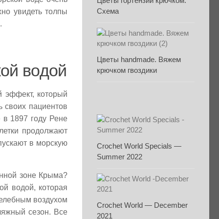
Цветы гортензии крючком.
Схема
жно увидеть толпы
.
Цветы handmade. Вяжем
ой водой
крючком гвоздики
 эффект, который
ь своих пациентов
 в 1897 году Рене
клетки продолжают
ыпускают в морскую
Crochet World Specials —
Summer 2022
онной зоне Крыма?
ой водой, которая
целебным воздухом
Crochet World — December
ляжный сезон. Все
2021