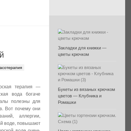
Закладки для книжки —
й
цветы крючком
асотерапия
орская терапия —
Букеты из вязаных крючком
ская вода богаче
цветов — Клубника и
ралы полезны для
Ромашки
в. Вот почему они
аний, аллергии,
ой воде, повышают
орской воде очень