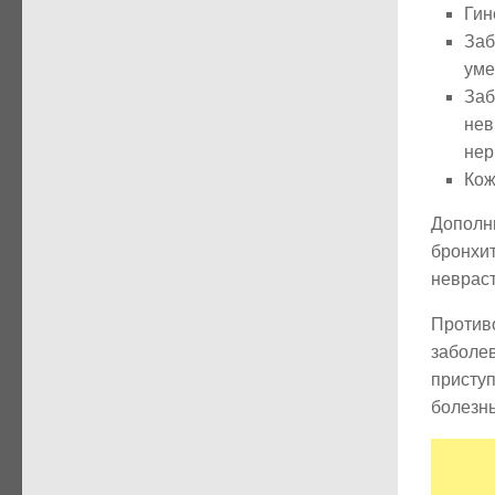
Гин
Заб
уме
Заб
нев
нер
Кож
Дополн
бронхи
невраст
Проти
заболев
присту
болезнь