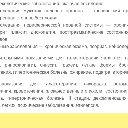
екологические заболевания, включая бесплодие.
олевания мужских половых органов — хронический про
ренная степень бесплодия.
олевания периферической нервной системы — хронич
рит, плексит, дископатия, посттравматические состоян
вов.
ные заболевания — хроническая экзема, псориаз, нейроде
ительными показаниями для таласотерапии являются та
т, ринофарингит, синусит, трахеит, легкие формы бро
ения, гипертоническая болезнь, ожирение, подагра, вторич
вопоказания для таласотерапии: лихорадка, остр
ания, кровотечения, злокачественные опухоли, состояния
па, гипертоническая болезнь III стадии, декомпенсаци
 легких, психические заболевания, эпилепсия.