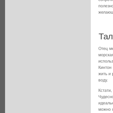
полезн
желающ
Тал
Отец м
морска
исполь
Кинтон
жить и 
воду.
Кстати
Чудесно
идеаль
можно в