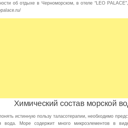
ности об отдыхе в Черноморском, в отеле “LEO PALACE”,
eopalace.ru/
Химический состав морской в
онять истинную пользу таласотерапии, необходимо предст
я вода. Море содержит много микроэлементов в виде