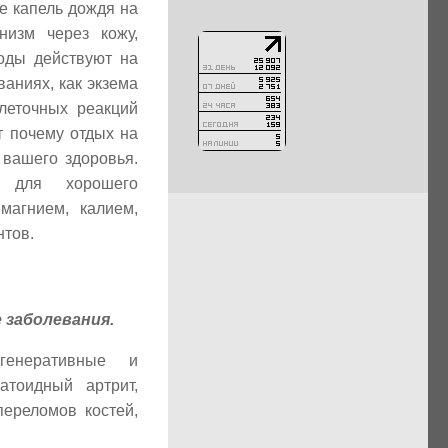
е капель дождя на
изм через кожу,
оды действуют на
аниях, как экзема
клеточных реакций
т почему отдых на
вашего здоровья.
 для хорошего
магнием, калием,
нтов.
 заболевания.
генеративные и
атоидный артрит,
переломов костей,