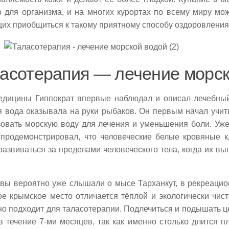
о для организма, и на многих курортах по всему миру мо
их приобщиться к такому приятному способу оздоровления
асотерапия — лечение морск
едицины Гиппократ впервые наблюдал и описал лечебный
я вода оказывала на руки рыбаков. Он первым начал учит
зовать морскую воду для лечения и уменьшения боли. Уже
 продемонстрировал, что человеческие белые кровяные 
развиваться за пределами человеческого тела, когда их в
, вы вероятно уже слышали о мысе Тарханкут, в рекреаци
е крымское место отличается тёплой и экологически чист
но подходит для таласотерапии. Подлечиться и подышать 
 течение 7-ми месяцев, так как именно столько длится п