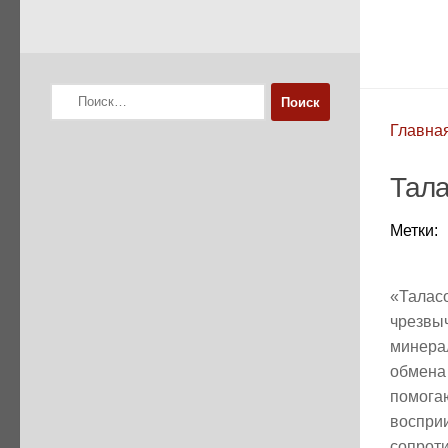
Найти:
Главна
Тала
Метки:
«Талас
чрезвы
минера
обмена
помог
воспри
сопрот