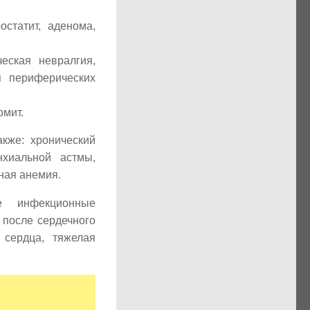
статит, аденома,
еская невралгия,
ия периферических
рмит.
кже: хронический
нхиальной астмы,
ная анемия.
ые инфекционные
 после сердечного
я сердца, тяжелая