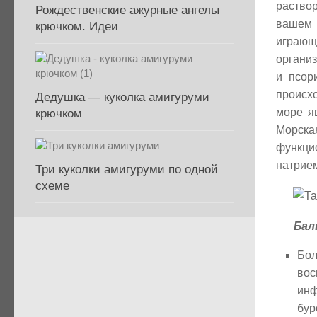
раствор
Рождественские ажурные ангелы
вашем 
крючком. Идеи
играющ
организ
и псор
происхо
Дедушка — куколка амигуруми
море я
крючком
Морск
функци
натрием
Три куколки амигуруми по одной
схеме
Бал
Бо
вос
инф
бур