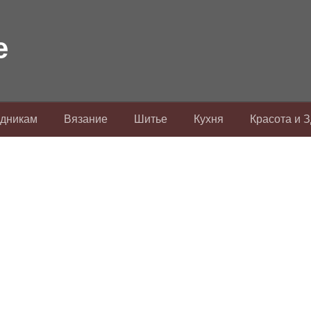
здникам
Вязание
Шитье
Кухня
Красота и 