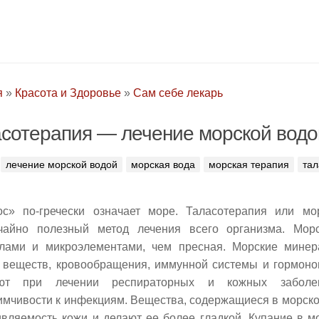
я
»
Красота и Здоровье
»
Сам себе лекарь
сотерапия — лечение морской водо
лечение морской водой
морская вода
морская терапия
тал
ос» по-гречески означает море. Таласотерапия или м
чайно полезный метод лечения всего организма. Мор
лами и микроэлементами, чем пресная. Морские мине
 веществ, кровообращения, иммунной системы и гормоно
ают при лечении респираторных и кожных заболев
имчивости к инфекциям. Вещества, содержащиеся в морск
ивляемость кожи и делают ее более гладкой. Купание в м