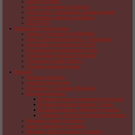
Цветы из ткани
Цветы и поделки из капрона
Аксессуары, украшения своими руками
Handmade из фетра и войлока
ДЕКУПАЖ
Handmade к праздникам
8 марта. Подарки HANDMADE
День Святого Валентина — handmade
Handmade к празднику ПАСХA
Праздничная сервировка стола
Новогодние игрушки и поделки
Открытки ручной работы
Подарки своими руками
Вязание
Вязание игрушек
Куколки Амигуруми
Журналы со схемами. Вязание
Вязание крючком
Вязание пледов, покрывал и подушек
Вязаная крючком одежда. Схемы
Вязание крючком. Мелочи и поделки
Салфетки, скатерти и коврики крючком
Вязание сумок и корзинок
Цветы крючком и спицами
Вязание. Шапки, шляпы и шарфы