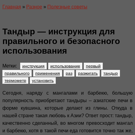
Главная
»
Разное
»
Полезные советы
Тандыр — инструкция для
правильного и безопасного
использования
Метки:
инструкция
использование
первый
правильного
применения
раз
разжигать
тандыр
термометр
установить
Сегодня, наряду с мангалами и барбекю, большую
популярность приобретают тандыры – азиатские печи в
форме кувшина, которые делают из глины. Откуда в
нашей стране такая любовь к Азии? Ответ прост: тандыр,
качественно сделанный, во многом превосходит мангал
и барбекю, хотя в такой печи еда готовится точно так же,