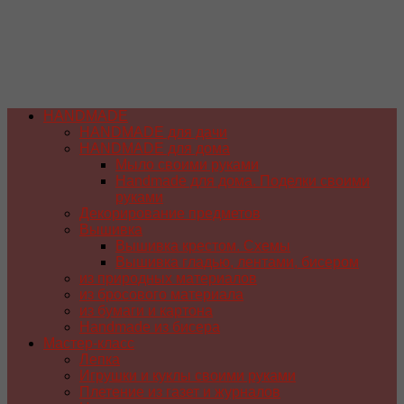
HANDMADE
HANDMADE для дачи
HANDMADE для дома
Мыло своими руками
Handmade для дома. Поделки своими
руками
Декорирование предметов
Вышивка
Вышивка крестом. Схемы
Вышивка гладью, лентами, бисером
из природных материалов
из бросового материала
из бумаги и картона
Handmade из бисера
Мастер-класс
Лепка
Игрушки и куклы своими руками
Плетение из газет и журналов