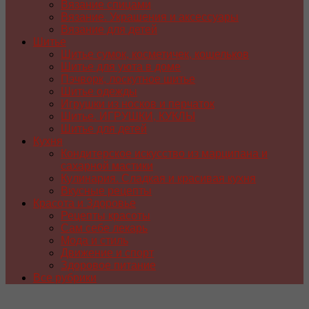
Вязание спицами
Вязание. Украшения и аксессуары
Вязание для детей
Шитье
Шитье сумок, косметичек, кошельков
Шитье для уюта в доме
Пэчворк, лоскутное шитье
Шитье одежды
Игрушки из носков и перчаток
Шитье. ИГРУШКИ, КУКЛЫ
Шитье для детей
Кухня
Кондитерское искусство из марципана и
сахарной мастики
Кулинария. Сладкая и красивая кухня
Вкусные рецепты
Красота и Здоровье
Рецепты красоты
Сам себе лекарь
Мода и стиль
Движение и спорт
Здоровое питание
Все рубрики