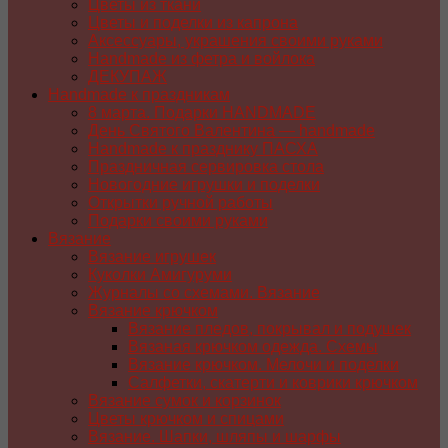
Цветы из ткани
Цветы и поделки из капрона
Аксессуары, украшения своими руками
Handmade из фетра и войлока
ДЕКУПАЖ
Handmade к праздникам
8 марта. Подарки HANDMADE
День Святого Валентина — handmade
Handmade к празднику ПАСХA
Праздничная сервировка стола
Новогодние игрушки и поделки
Открытки ручной работы
Подарки своими руками
Вязание
Вязание игрушек
Куколки Амигуруми
Журналы со схемами. Вязание
Вязание крючком
Вязание пледов, покрывал и подушек
Вязаная крючком одежда. Схемы
Вязание крючком. Мелочи и поделки
Салфетки, скатерти и коврики крючком
Вязание сумок и корзинок
Цветы крючком и спицами
Вязание. Шапки, шляпы и шарфы