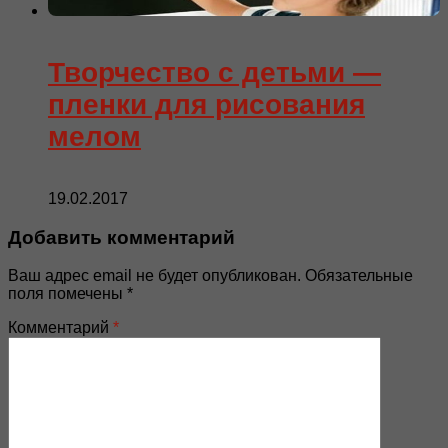
Творчество с детьми —
пленки для рисования
мелом
19.02.2017
Добавить комментарий
Ваш адрес email не будет опубликован.
Обязательные
поля помечены
*
Комментарий
*