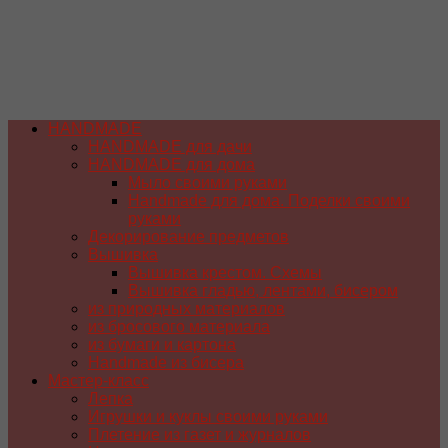
HANDMADE
HANDMADE для дачи
HANDMADE для дома
Мыло своими руками
Handmade для дома. Поделки своими
руками
Декорирование предметов
Вышивка
Вышивка крестом. Схемы
Вышивка гладью, лентами, бисером
из природных материалов
из бросового материала
из бумаги и картона
Handmade из бисера
Мастер-класс
Лепка
Игрушки и куклы своими руками
Плетение из газет и журналов