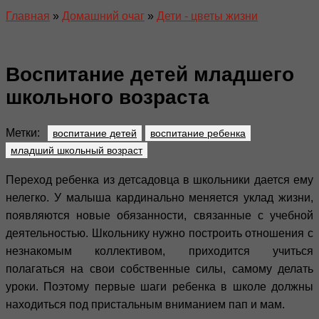
Главная
»
Домашний очаг
»
Дети - цветы жизни
Воспитание детей младшего
школьного возраста
Метки:
воспитание детей
воспитание ребенка
младший школьный возраст
Переход ребенка из детсадовца в школьники дается ему
нелегко. У малыша кардинально меняется уклад жизни,
появляются новые обязанности, связанные с учебной
деятельностью. Школьнику нужно построить отношения с
незнакомым коллективом, приходится учиться
полагаться на свои собственные силы, самому делать
уроки. Поэтому первые шаги ребенка в школе должны
находиться под пристальным вниманием пап и мам.