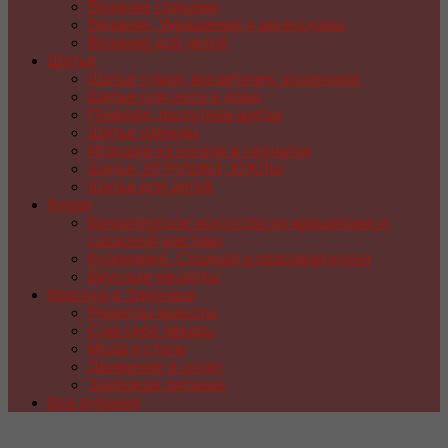
Вязание спицами
Вязание. Украшения и аксессуары
Вязание для детей
Шитье
Шитье сумок, косметичек, кошельков
Шитье для уюта в доме
Пэчворк, лоскутное шитье
Шитье одежды
Игрушки из носков и перчаток
Шитье. ИГРУШКИ, КУКЛЫ
Шитье для детей
Кухня
Кондитерское искусство из марципана и
сахарной мастики
Кулинария. Сладкая и красивая кухня
Вкусные рецепты
Красота и Здоровье
Рецепты красоты
Сам себе лекарь
Мода и стиль
Движение и спорт
Здоровое питание
Все рубрики