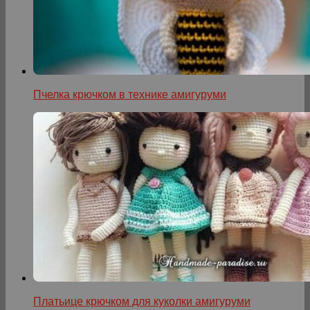
Пчелка крючком в технике амигуруми
Платьице крючком для куколки амигуруми