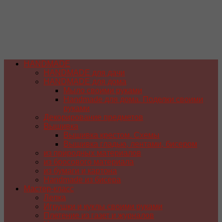
HANDMADE
HANDMADE для дачи
HANDMADE для дома
Мыло своими руками
Handmade для дома. Поделки своими
руками
Декорирование предметов
Вышивка
Вышивка крестом. Схемы
Вышивка гладью, лентами, бисером
из природных материалов
из бросового материала
из бумаги и картона
Handmade из бисера
Мастер-класс
Лепка
Игрушки и куклы своими руками
Плетение из газет и журналов