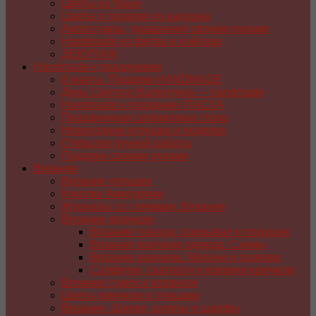
Цветы из ткани
Цветы и поделки из капрона
Аксессуары, украшения своими руками
Handmade из фетра и войлока
ДЕКУПАЖ
Handmade к праздникам
8 марта. Подарки HANDMADE
День Святого Валентина — handmade
Handmade к празднику ПАСХA
Праздничная сервировка стола
Новогодние игрушки и поделки
Открытки ручной работы
Подарки своими руками
Вязание
Вязание игрушек
Куколки Амигуруми
Журналы со схемами. Вязание
Вязание крючком
Вязание пледов, покрывал и подушек
Вязаная крючком одежда. Схемы
Вязание крючком. Мелочи и поделки
Салфетки, скатерти и коврики крючком
Вязание сумок и корзинок
Цветы крючком и спицами
Вязание. Шапки, шляпы и шарфы