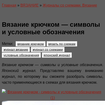
Главная
»
ВЯЗАНИЕ
»
Журналы со схемами. Вязание
Вязание крючком — символы
и условные обозначения
Метки:
вязание крючком
вязать по схемам
журнал вязание
журнал со схемами
условные обозначения
японский журнал
Вязание крючком — символы и условные обозначения.
Японский журнал.
Представляю вашему вниманию
журнал, по которому вы сможете разобрать символы,
часто применяющиеся в схемах для вязания крючком.