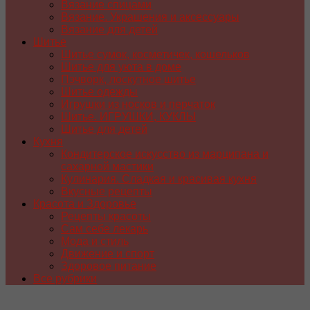
Вязание спицами
Вязание. Украшения и аксессуары
Вязание для детей
Шитье
Шитье сумок, косметичек, кошельков
Шитье для уюта в доме
Пэчворк, лоскутное шитье
Шитье одежды
Игрушки из носков и перчаток
Шитье. ИГРУШКИ, КУКЛЫ
Шитье для детей
Кухня
Кондитерское искусство из марципана и
сахарной мастики
Кулинария. Сладкая и красивая кухня
Вкусные рецепты
Красота и Здоровье
Рецепты красоты
Сам себе лекарь
Мода и стиль
Движение и спорт
Здоровое питание
Все рубрики