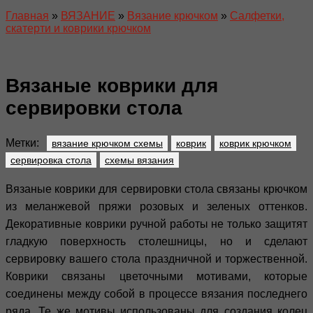
Главная
»
ВЯЗАНИЕ
»
Вязание крючком
»
Салфетки,
скатерти и коврики крючком
Вязаные коврики для
сервировки стола
Метки:
вязание крючком схемы
коврик
коврик крючком
сервировка стола
схемы вязания
Вязаные коврики для сервировки стола связаны крючком
из меланжевой пряжи розовых и зеленых оттенков.
Декоративные коврики ручной работы не только защитят
гладкую поверхность столешницы, но и сделают
сервировку вашего стола праздничной и торжественной.
Коврики связаны цветочными мотивами, которые
соединены между собой в процессе вязания последнего
ряда. Те же мотивы использованы для создания колец