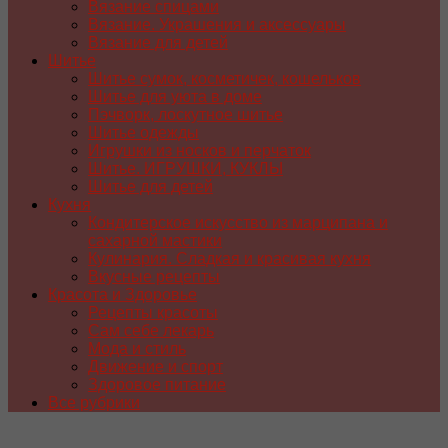
Вязание спицами
Вязание. Украшения и аксессуары
Вязание для детей
Шитье
Шитье сумок, косметичек, кошельков
Шитье для уюта в доме
Пэчворк, лоскутное шитье
Шитье одежды
Игрушки из носков и перчаток
Шитье. ИГРУШКИ, КУКЛЫ
Шитье для детей
Кухня
Кондитерское искусство из марципана и
сахарной мастики
Кулинария. Сладкая и красивая кухня
Вкусные рецепты
Красота и Здоровье
Рецепты красоты
Сам себе лекарь
Мода и стиль
Движение и спорт
Здоровое питание
Все рубрики