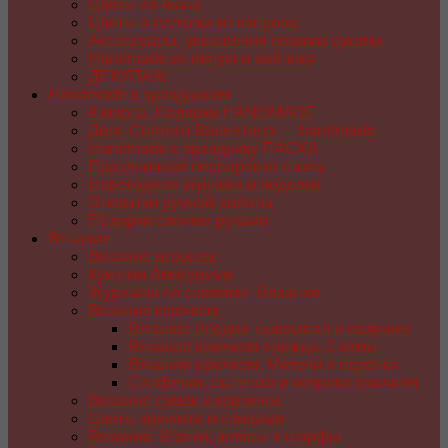
Цветы из ткани
Цветы и поделки из капрона
Аксессуары, украшения своими руками
Handmade из фетра и войлока
ДЕКУПАЖ
Handmade к праздникам
8 марта. Подарки HANDMADE
День Святого Валентина — handmade
Handmade к празднику ПАСХA
Праздничная сервировка стола
Новогодние игрушки и поделки
Открытки ручной работы
Подарки своими руками
Вязание
Вязание игрушек
Куколки Амигуруми
Журналы со схемами. Вязание
Вязание крючком
Вязание пледов, покрывал и подушек
Вязаная крючком одежда. Схемы
Вязание крючком. Мелочи и поделки
Салфетки, скатерти и коврики крючком
Вязание сумок и корзинок
Цветы крючком и спицами
Вязание. Шапки, шляпы и шарфы