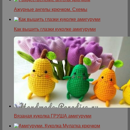
Ажурные ангелы крючком. Схемы
Как вышить глазки куколке амигуруми
Вязаная куколка ГРУША амигуруми