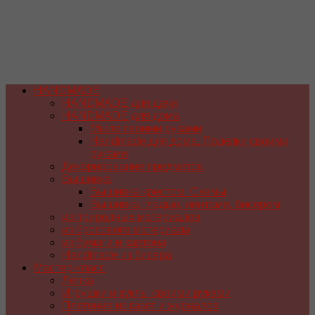
HANDMADE
HANDMADE для дачи
HANDMADE для дома
Мыло своими руками
Handmade для дома. Поделки своими
руками
Декорирование предметов
Вышивка
Вышивка крестом. Схемы
Вышивка гладью, лентами, бисером
из природных материалов
из бросового материала
из бумаги и картона
Handmade из бисера
Мастер-класс
Лепка
Игрушки и куклы своими руками
Плетение из газет и журналов