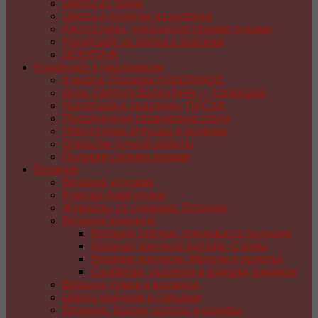
Цветы из ткани
Цветы и поделки из капрона
Аксессуары, украшения своими руками
Handmade из фетра и войлока
ДЕКУПАЖ
Handmade к праздникам
8 марта. Подарки HANDMADE
День Святого Валентина — handmade
Handmade к празднику ПАСХA
Праздничная сервировка стола
Новогодние игрушки и поделки
Открытки ручной работы
Подарки своими руками
Вязание
Вязание игрушек
Куколки Амигуруми
Журналы со схемами. Вязание
Вязание крючком
Вязание пледов, покрывал и подушек
Вязаная крючком одежда. Схемы
Вязание крючком. Мелочи и поделки
Салфетки, скатерти и коврики крючком
Вязание сумок и корзинок
Цветы крючком и спицами
Вязание. Шапки, шляпы и шарфы