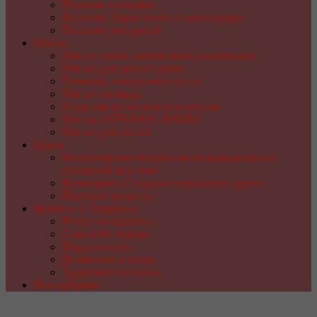
Вязание спицами
Вязание. Украшения и аксессуары
Вязание для детей
Шитье
Шитье сумок, косметичек, кошельков
Шитье для уюта в доме
Пэчворк, лоскутное шитье
Шитье одежды
Игрушки из носков и перчаток
Шитье. ИГРУШКИ, КУКЛЫ
Шитье для детей
Кухня
Кондитерское искусство из марципана и
сахарной мастики
Кулинария. Сладкая и красивая кухня
Вкусные рецепты
Красота и Здоровье
Рецепты красоты
Сам себе лекарь
Мода и стиль
Движение и спорт
Здоровое питание
Все рубрики