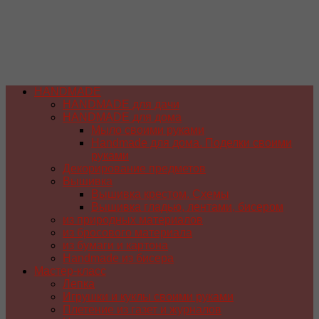
HANDMADE
HANDMADE для дачи
HANDMADE для дома
Мыло своими руками
Handmade для дома. Поделки своими
руками
Декорирование предметов
Вышивка
Вышивка крестом. Схемы
Вышивка гладью, лентами, бисером
из природных материалов
из бросового материала
из бумаги и картона
Handmade из бисера
Мастер-класс
Лепка
Игрушки и куклы своими руками
Плетение из газет и журналов