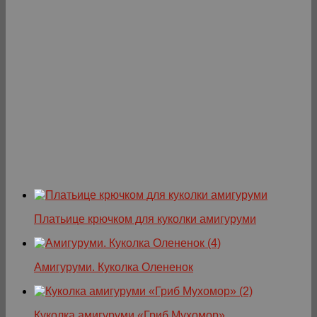
Платьице крючком для куколки амигуруми
Амигуруми. Куколка Олененок
Куколка амигуруми «Гриб Мухомор»