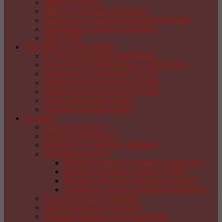
Цветы из ткани
Цветы и поделки из капрона
Аксессуары, украшения своими руками
Handmade из фетра и войлока
ДЕКУПАЖ
Handmade к праздникам
8 марта. Подарки HANDMADE
День Святого Валентина — handmade
Handmade к празднику ПАСХA
Праздничная сервировка стола
Новогодние игрушки и поделки
Открытки ручной работы
Подарки своими руками
Вязание
Вязание игрушек
Куколки Амигуруми
Журналы со схемами. Вязание
Вязание крючком
Вязание пледов, покрывал и подушек
Вязаная крючком одежда. Схемы
Вязание крючком. Мелочи и поделки
Салфетки, скатерти и коврики крючком
Вязание сумок и корзинок
Цветы крючком и спицами
Вязание. Шапки, шляпы и шарфы