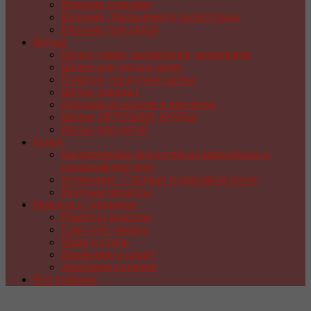
Вязание спицами
Вязание. Украшения и аксессуары
Вязание для детей
Шитье
Шитье сумок, косметичек, кошельков
Шитье для уюта в доме
Пэчворк, лоскутное шитье
Шитье одежды
Игрушки из носков и перчаток
Шитье. ИГРУШКИ, КУКЛЫ
Шитье для детей
Кухня
Кондитерское искусство из марципана и
сахарной мастики
Кулинария. Сладкая и красивая кухня
Вкусные рецепты
Красота и Здоровье
Рецепты красоты
Сам себе лекарь
Мода и стиль
Движение и спорт
Здоровое питание
Все рубрики