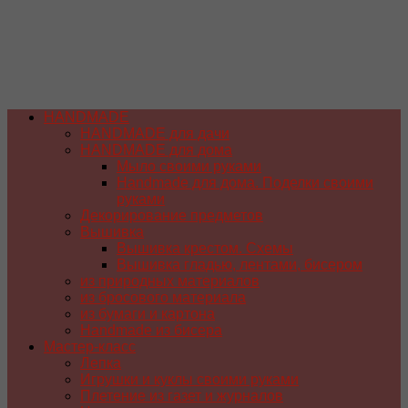
HANDMADE
HANDMADE для дачи
HANDMADE для дома
Мыло своими руками
Handmade для дома. Поделки своими
руками
Декорирование предметов
Вышивка
Вышивка крестом. Схемы
Вышивка гладью, лентами, бисером
из природных материалов
из бросового материала
из бумаги и картона
Handmade из бисера
Мастер-класс
Лепка
Игрушки и куклы своими руками
Плетение из газет и журналов