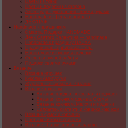
Цветы из ткани
Цветы и поделки из капрона
Аксессуары, украшения своими руками
Handmade из фетра и войлока
ДЕКУПАЖ
Handmade к праздникам
8 марта. Подарки HANDMADE
День Святого Валентина — handmade
Handmade к празднику ПАСХA
Праздничная сервировка стола
Новогодние игрушки и поделки
Открытки ручной работы
Подарки своими руками
Вязание
Вязание игрушек
Куколки Амигуруми
Журналы со схемами. Вязание
Вязание крючком
Вязание пледов, покрывал и подушек
Вязаная крючком одежда. Схемы
Вязание крючком. Мелочи и поделки
Салфетки, скатерти и коврики крючком
Вязание сумок и корзинок
Цветы крючком и спицами
Вязание. Шапки, шляпы и шарфы