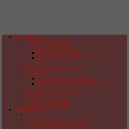
HANDMADE
HANDMADE для дачи
HANDMADE для дома
Мыло своими руками
Handmade для дома. Поделки своими
руками
Декорирование предметов
Вышивка
Вышивка крестом. Схемы
Вышивка гладью, лентами, бисером
из природных материалов
из бросового материала
из бумаги и картона
Handmade из бисера
Мастер-класс
Лепка
Игрушки и куклы своими руками
Плетение из газет и журналов