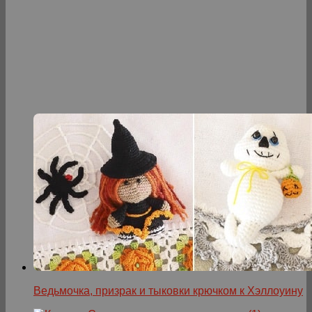
Ведьмочка, призрак и тыковки крючком к Хэллоуину