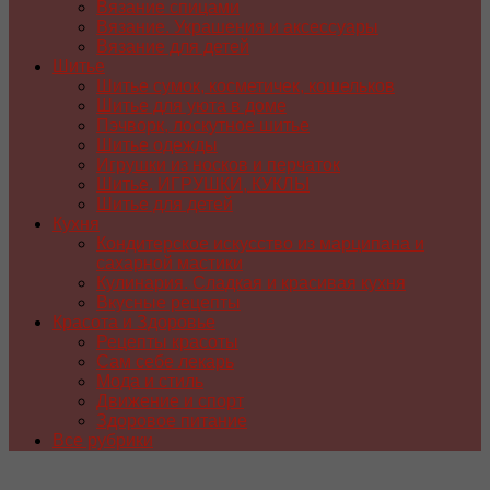
Вязание спицами
Вязание. Украшения и аксессуары
Вязание для детей
Шитье
Шитье сумок, косметичек, кошельков
Шитье для уюта в доме
Пэчворк, лоскутное шитье
Шитье одежды
Игрушки из носков и перчаток
Шитье. ИГРУШКИ, КУКЛЫ
Шитье для детей
Кухня
Кондитерское искусство из марципана и
сахарной мастики
Кулинария. Сладкая и красивая кухня
Вкусные рецепты
Красота и Здоровье
Рецепты красоты
Сам себе лекарь
Мода и стиль
Движение и спорт
Здоровое питание
Все рубрики