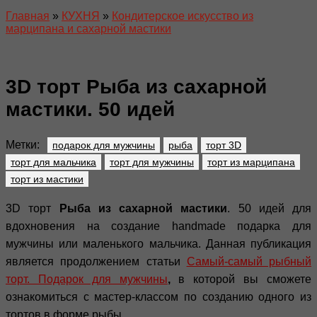
Главная
»
КУХНЯ
»
Кондитерское искусство из
марципана и сахарной мастики
3D торт Рыба из сахарной
мастики. 50 идей
Метки:
подарок для мужчины
рыба
торт 3D
торт для мальчика
торт для мужчины
торт из марципана
торт из мастики
3D торт
Рыба из сахарной мастики
. 50 идей для
вдохновения на создание handmade подарка для
мужчины или маленького мальчика. Данная публикация
является продолжением статьи
Самый-самый рыбный
торт. Подарок для мужчины
,
в которой вы сможете
ознакомиться с мастер-классом по созданию одного из
тортов в форме рыбы.