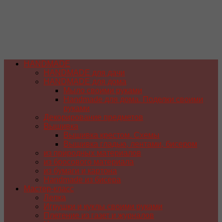
HANDMADE
HANDMADE для дачи
HANDMADE для дома
Мыло своими руками
Handmade для дома. Поделки своими
руками
Декорирование предметов
Вышивка
Вышивка крестом. Схемы
Вышивка гладью, лентами, бисером
из природных материалов
из бросового материала
из бумаги и картона
Handmade из бисера
Мастер-класс
Лепка
Игрушки и куклы своими руками
Плетение из газет и журналов