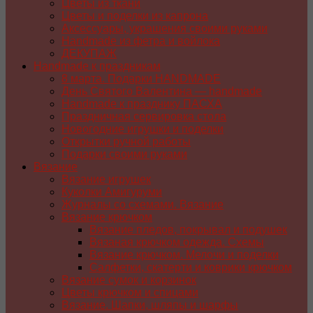
Цветы из ткани
Цветы и поделки из капрона
Аксессуары, украшения своими руками
Handmade из фетра и войлока
ДЕКУПАЖ
Handmade к праздникам
8 марта. Подарки HANDMADE
День Святого Валентина — handmade
Handmade к празднику ПАСХA
Праздничная сервировка стола
Новогодние игрушки и поделки
Открытки ручной работы
Подарки своими руками
Вязание
Вязание игрушек
Куколки Амигуруми
Журналы со схемами. Вязание
Вязание крючком
Вязание пледов, покрывал и подушек
Вязаная крючком одежда. Схемы
Вязание крючком. Мелочи и поделки
Салфетки, скатерти и коврики крючком
Вязание сумок и корзинок
Цветы крючком и спицами
Вязание. Шапки, шляпы и шарфы