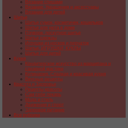
Вязание спицами
Вязание. Украшения и аксессуары
Вязание для детей
Шитье
Шитье сумок, косметичек, кошельков
Шитье для уюта в доме
Пэчворк, лоскутное шитье
Шитье одежды
Игрушки из носков и перчаток
Шитье. ИГРУШКИ, КУКЛЫ
Шитье для детей
Кухня
Кондитерское искусство из марципана и
сахарной мастики
Кулинария. Сладкая и красивая кухня
Вкусные рецепты
Красота и Здоровье
Рецепты красоты
Сам себе лекарь
Мода и стиль
Движение и спорт
Здоровое питание
Все рубрики