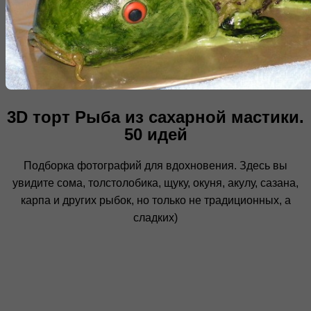
3D торт Рыба из сахарной мастики.
50 идей
Подборка фотографий для вдохновения. Здесь вы
увидите сома, толстолобика, щуку, окуня, акулу, сазана,
карпа и других рыбок, но только не традиционных, а
сладких)