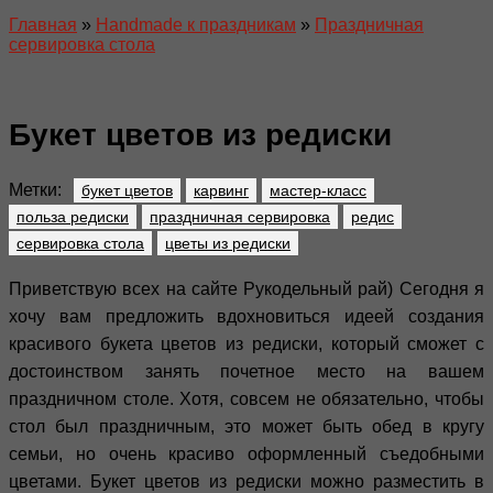
Главная
»
Handmade к праздникам
»
Праздничная
сервировка стола
Букет цветов из редиски
Метки:
букет цветов
карвинг
мастер-класс
польза редиски
праздничная сервировка
редис
сервировка стола
цветы из редиски
Приветствую всех на сайте Рукодельный рай) Сегодня я
хочу вам предложить вдохновиться идеей создания
красивого букета цветов из редиски, который сможет с
достоинством занять почетное место на вашем
праздничном столе. Хотя, совсем не обязательно, чтобы
стол был праздничным, это может быть обед в кругу
семьи, но очень красиво оформленный съедобными
цветами. Букет цветов из редиски можно разместить в