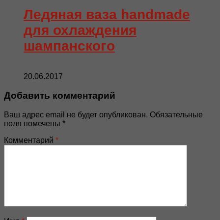
Ледяная ваза handmade
для охлаждения
шампанского
20.06.2017
Добавить комментарий
Ваш адрес email не будет опубликован.
Обязательные
поля помечены
*
Комментарий
*