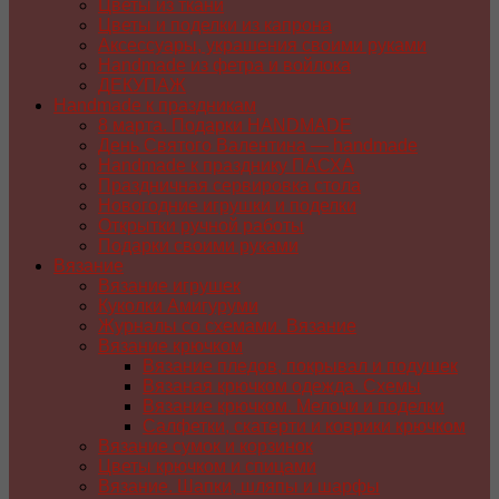
Цветы из ткани
Цветы и поделки из капрона
Аксессуары, украшения своими руками
Handmade из фетра и войлока
ДЕКУПАЖ
Handmade к праздникам
8 марта. Подарки HANDMADE
День Святого Валентина — handmade
Handmade к празднику ПАСХA
Праздничная сервировка стола
Новогодние игрушки и поделки
Открытки ручной работы
Подарки своими руками
Вязание
Вязание игрушек
Куколки Амигуруми
Журналы со схемами. Вязание
Вязание крючком
Вязание пледов, покрывал и подушек
Вязаная крючком одежда. Схемы
Вязание крючком. Мелочи и поделки
Салфетки, скатерти и коврики крючком
Вязание сумок и корзинок
Цветы крючком и спицами
Вязание. Шапки, шляпы и шарфы