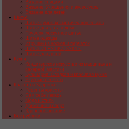
Вязание спицами
Вязание. Украшения и аксессуары
Вязание для детей
Шитье
Шитье сумок, косметичек, кошельков
Шитье для уюта в доме
Пэчворк, лоскутное шитье
Шитье одежды
Игрушки из носков и перчаток
Шитье. ИГРУШКИ, КУКЛЫ
Шитье для детей
Кухня
Кондитерское искусство из марципана и
сахарной мастики
Кулинария. Сладкая и красивая кухня
Вкусные рецепты
Красота и Здоровье
Рецепты красоты
Сам себе лекарь
Мода и стиль
Движение и спорт
Здоровое питание
Все рубрики