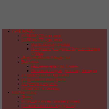
HANDMADE
HANDMADE для дачи
HANDMADE для дома
Мыло своими руками
Handmade для дома. Поделки своими
руками
Декорирование предметов
Вышивка
Вышивка крестом. Схемы
Вышивка гладью, лентами, бисером
из природных материалов
из бросового материала
из бумаги и картона
Handmade из бисера
Мастер-класс
Лепка
Игрушки и куклы своими руками
Плетение из газет и журналов