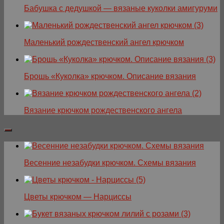
Бабушка с дедушкой — вязаные куколки амигуруми
Маленький рождественский ангел крючком
Брошь «Куколка» крючком. Описание вязания
Вязание крючком рождественского ангела
Весенние незабудки крючком. Схемы вязания
Цветы крючком — Нарциссы