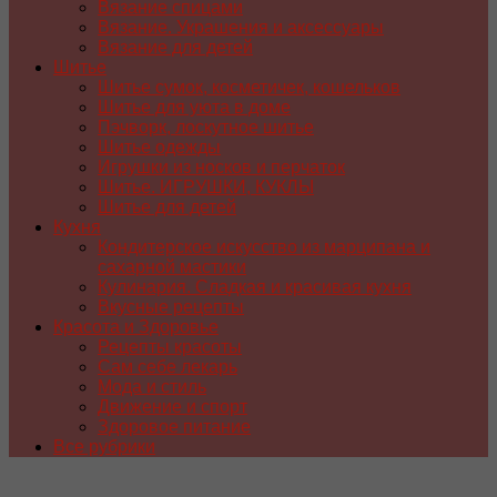
Вязание спицами
Вязание. Украшения и аксессуары
Вязание для детей
Шитье
Шитье сумок, косметичек, кошельков
Шитье для уюта в доме
Пэчворк, лоскутное шитье
Шитье одежды
Игрушки из носков и перчаток
Шитье. ИГРУШКИ, КУКЛЫ
Шитье для детей
Кухня
Кондитерское искусство из марципана и
сахарной мастики
Кулинария. Сладкая и красивая кухня
Вкусные рецепты
Красота и Здоровье
Рецепты красоты
Сам себе лекарь
Мода и стиль
Движение и спорт
Здоровое питание
Все рубрики