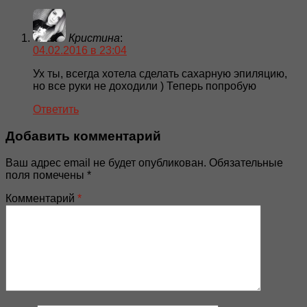
Кристина
:
04.02.2016 в 23:04
Ух ты, всегда хотела сделать сахарную эпиляцию,
но все руки не доходили ) Теперь попробую
Ответить
Добавить комментарий
Ваш адрес email не будет опубликован.
Обязательные
поля помечены
*
Комментарий
*