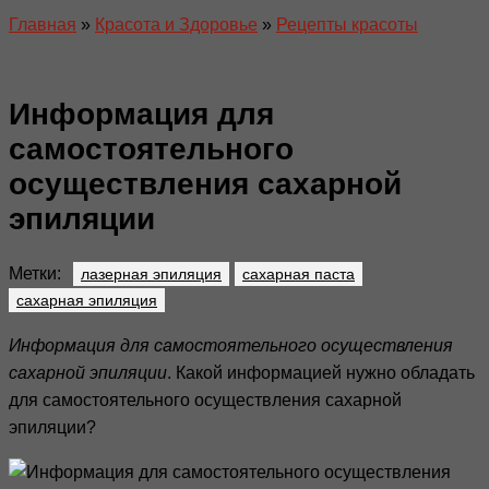
Главная
»
Красота и Здоровье
»
Рецепты красоты
Информация для
самостоятельного
осуществления сахарной
эпиляции
Метки:
лазерная эпиляция
сахарная паста
сахарная эпиляция
Информация для самостоятельного осуществления
сахарной эпиляции
. Какой информацией нужно обладать
для самостоятельного осуществления сахарной
эпиляции?