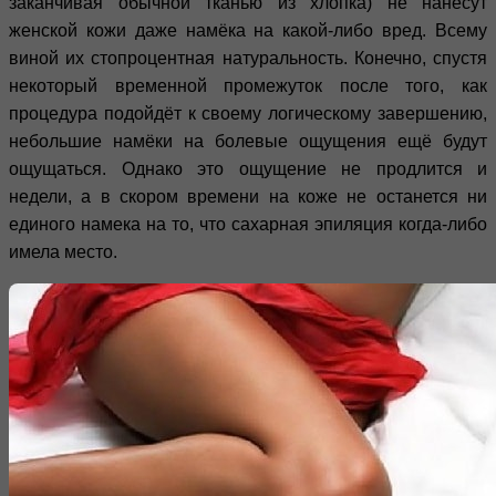
заканчивая обычной тканью из хлопка) не нанесут
женской кожи даже намёка на какой-либо вред. Всему
виной их стопроцентная натуральность. Конечно, спустя
некоторый временной промежуток после того, как
процедура подойдёт к своему логическому завершению,
небольшие намёки на болевые ощущения ещё будут
ощущаться. Однако это ощущение не продлится и
недели, а в скором времени на коже не останется ни
единого намека на то, что сахарная эпиляция когда-либо
имела место.