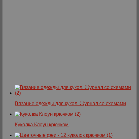
Вязание одежды для кукол. Журнал со схемами
Куколка Клоун крючком