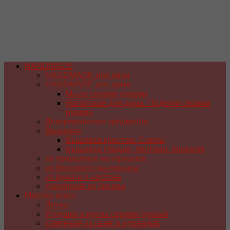
HANDMADE
HANDMADE для дачи
HANDMADE для дома
Мыло своими руками
Handmade для дома. Поделки своими
руками
Декорирование предметов
Вышивка
Вышивка крестом. Схемы
Вышивка гладью, лентами, бисером
из природных материалов
из бросового материала
из бумаги и картона
Handmade из бисера
Мастер-класс
Лепка
Игрушки и куклы своими руками
Плетение из газет и журналов