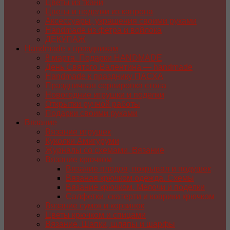
Цветы из ткани
Цветы и поделки из капрона
Аксессуары, украшения своими руками
Handmade из фетра и войлока
ДЕКУПАЖ
Handmade к праздникам
8 марта. Подарки HANDMADE
День Святого Валентина — handmade
Handmade к празднику ПАСХA
Праздничная сервировка стола
Новогодние игрушки и поделки
Открытки ручной работы
Подарки своими руками
Вязание
Вязание игрушек
Куколки Амигуруми
Журналы со схемами. Вязание
Вязание крючком
Вязание пледов, покрывал и подушек
Вязаная крючком одежда. Схемы
Вязание крючком. Мелочи и поделки
Салфетки, скатерти и коврики крючком
Вязание сумок и корзинок
Цветы крючком и спицами
Вязание. Шапки, шляпы и шарфы