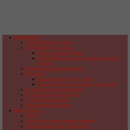
HANDMADE
HANDMADE для дачи
HANDMADE для дома
Мыло своими руками
Handmade для дома. Поделки своими
руками
Декорирование предметов
Вышивка
Вышивка крестом. Схемы
Вышивка гладью, лентами, бисером
из природных материалов
из бросового материала
из бумаги и картона
Handmade из бисера
Мастер-класс
Лепка
Игрушки и куклы своими руками
Плетение из газет и журналов