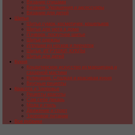
Вязание спицами
Вязание. Украшения и аксессуары
Вязание для детей
Шитье
Шитье сумок, косметичек, кошельков
Шитье для уюта в доме
Пэчворк, лоскутное шитье
Шитье одежды
Игрушки из носков и перчаток
Шитье. ИГРУШКИ, КУКЛЫ
Шитье для детей
Кухня
Кондитерское искусство из марципана и
сахарной мастики
Кулинария. Сладкая и красивая кухня
Вкусные рецепты
Красота и Здоровье
Рецепты красоты
Сам себе лекарь
Мода и стиль
Движение и спорт
Здоровое питание
Все рубрики