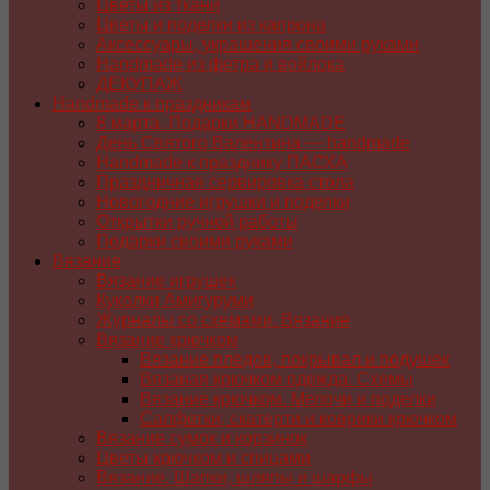
Цветы из ткани
Цветы и поделки из капрона
Аксессуары, украшения своими руками
Handmade из фетра и войлока
ДЕКУПАЖ
Handmade к праздникам
8 марта. Подарки HANDMADE
День Святого Валентина — handmade
Handmade к празднику ПАСХA
Праздничная сервировка стола
Новогодние игрушки и поделки
Открытки ручной работы
Подарки своими руками
Вязание
Вязание игрушек
Куколки Амигуруми
Журналы со схемами. Вязание
Вязание крючком
Вязание пледов, покрывал и подушек
Вязаная крючком одежда. Схемы
Вязание крючком. Мелочи и поделки
Салфетки, скатерти и коврики крючком
Вязание сумок и корзинок
Цветы крючком и спицами
Вязание. Шапки, шляпы и шарфы