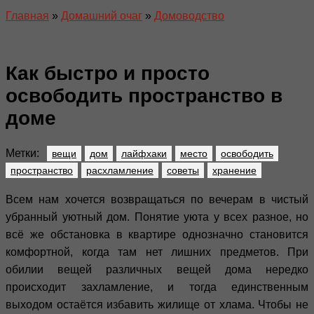
Главная
»
Домашний очаг
»
Домоводство
Как быстро и просто
освободить пространство в
доме
Метки:
вещи
дом
лайфхаки
место
освободить
пространство
расхламление
советы
хранение
Всем нам хочется возвращаться по вечерам в чистый
убранный уютный дом. Понятие уюта у всех разное, но
всё же обстановка в квартире однозначно становится
комфортной, когда там нет лишних предметов. При
обилии вещей различных вещей дома нередко
происходит захламление, и тогда единственным
выходом остаётся избавить жилище от хлама. Чтобы не