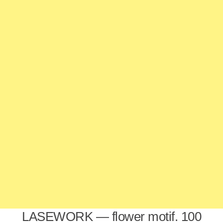
LASEWORK — flower motif. 100