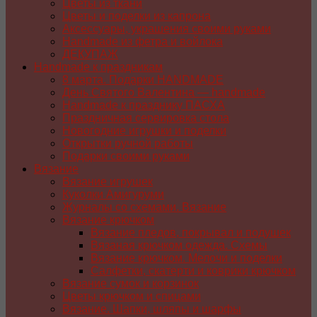
Цветы из ткани
Цветы и поделки из капрона
Аксессуары, украшения своими руками
Handmade из фетра и войлока
ДЕКУПАЖ
Handmade к праздникам
8 марта. Подарки HANDMADE
День Святого Валентина — handmade
Handmade к празднику ПАСХA
Праздничная сервировка стола
Новогодние игрушки и поделки
Открытки ручной работы
Подарки своими руками
Вязание
Вязание игрушек
Куколки Амигуруми
Журналы со схемами. Вязание
Вязание крючком
Вязание пледов, покрывал и подушек
Вязаная крючком одежда. Схемы
Вязание крючком. Мелочи и поделки
Салфетки, скатерти и коврики крючком
Вязание сумок и корзинок
Цветы крючком и спицами
Вязание. Шапки, шляпы и шарфы