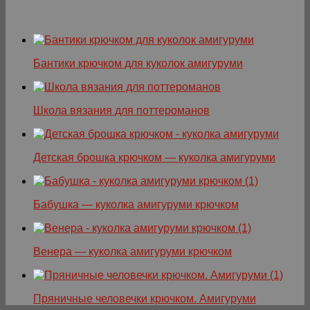
Бантики крючком для куколок амигуруми
Школа вязания для поттероманов
Детская брошка крючком — куколка амигуруми
Бабушка — куколка амигуруми крючком
Венера — куколка амигуруми крючком
Пряничные человечки крючком. Амигуруми