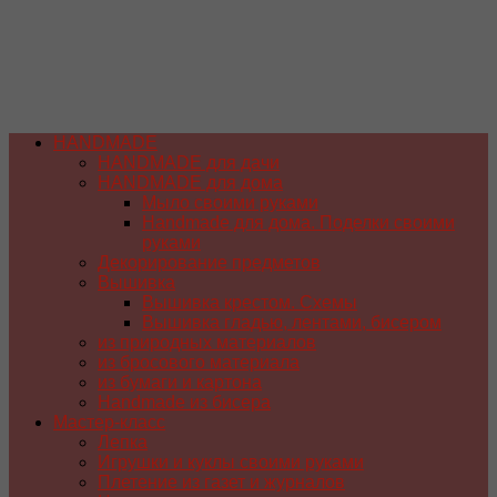
HANDMADE
HANDMADE для дачи
HANDMADE для дома
Мыло своими руками
Handmade для дома. Поделки своими
руками
Декорирование предметов
Вышивка
Вышивка крестом. Схемы
Вышивка гладью, лентами, бисером
из природных материалов
из бросового материала
из бумаги и картона
Handmade из бисера
Мастер-класс
Лепка
Игрушки и куклы своими руками
Плетение из газет и журналов