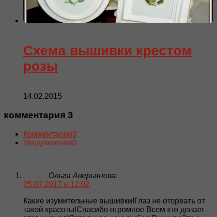
Схема вышивки крестом
розы
14.02.2015
комментария 3
Комментарии
3
Уведомления
0
Ольга Аверьянова
:
25.07.2017 в 12:02
Какие изумительные вышивки!Глаз не оторвать от
такой красоты!Спасибо огромное Всем кто делает