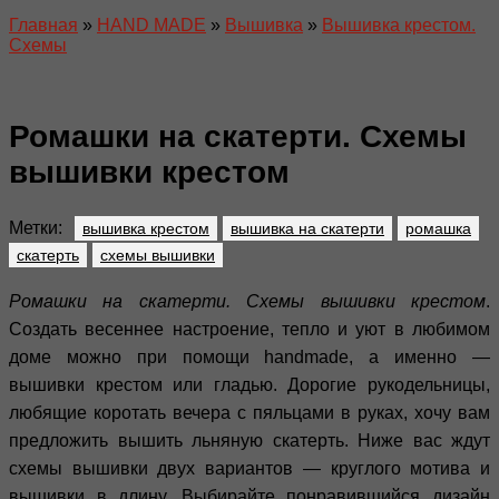
Главная
»
HAND MADE
»
Вышивка
»
Вышивка крестом.
Схемы
Ромашки на скатерти. Схемы
вышивки крестом
Метки:
вышивка крестом
вышивка на скатерти
ромашка
скатерть
схемы вышивки
Ромашки на скатерти. Схемы вышивки крестом
.
Создать весеннее настроение, тепло и уют в любимом
доме можно при помощи handmade, а именно —
вышивки крестом или гладью. Дорогие рукодельницы,
любящие коротать вечера с пяльцами в руках, хочу вам
предложить вышить льняную скатерть. Ниже вас ждут
схемы вышивки двух вариантов — круглого мотива и
вышивки в длину. Выбирайте понравившийся дизайн