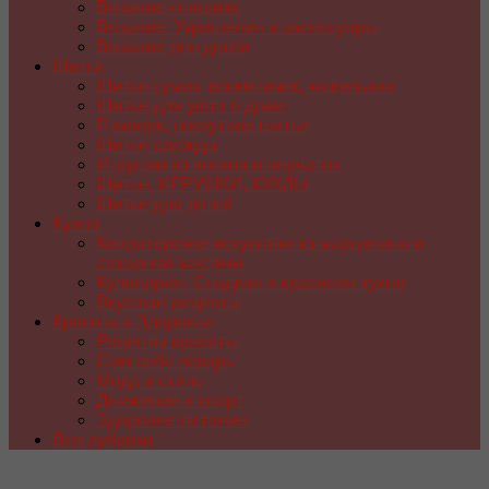
Вязание спицами
Вязание. Украшения и аксессуары
Вязание для детей
Шитье
Шитье сумок, косметичек, кошельков
Шитье для уюта в доме
Пэчворк, лоскутное шитье
Шитье одежды
Игрушки из носков и перчаток
Шитье. ИГРУШКИ, КУКЛЫ
Шитье для детей
Кухня
Кондитерское искусство из марципана и
сахарной мастики
Кулинария. Сладкая и красивая кухня
Вкусные рецепты
Красота и Здоровье
Рецепты красоты
Сам себе лекарь
Мода и стиль
Движение и спорт
Здоровое питание
Все рубрики