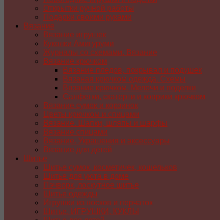
Открытки ручной работы
Подарки своими руками
Вязание
Вязание игрушек
Куколки Амигуруми
Журналы со схемами. Вязание
Вязание крючком
Вязание пледов, покрывал и подушек
Вязаная крючком одежда. Схемы
Вязание крючком. Мелочи и поделки
Салфетки, скатерти и коврики крючком
Вязание сумок и корзинок
Цветы крючком и спицами
Вязание. Шапки, шляпы и шарфы
Вязание спицами
Вязание. Украшения и аксессуары
Вязание для детей
Шитье
Шитье сумок, косметичек, кошельков
Шитье для уюта в доме
Пэчворк, лоскутное шитье
Шитье одежды
Игрушки из носков и перчаток
Шитье. ИГРУШКИ, КУКЛЫ