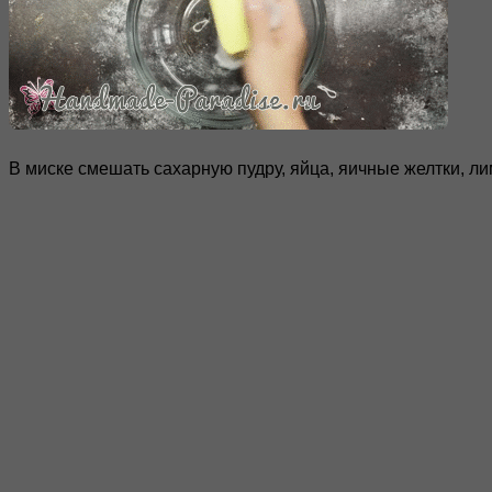
В миске смешать сахарную пудру, яйца, яичные желтки, ли