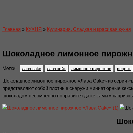
Главная
»
КУХНЯ
»
Кулинария. Сладкая и красивая кухня
Шоколадное лимонное пирожн
Метки:
лава cake
лава кейк
лимонное пирожное
рецепт
Шоколадное лимонное пирожное «Лава Cake» из серии «
представляют собой плотные снаружи миниатюрные кексы, 
шоколадом несомненно понравится даже самым капризным
Шоко