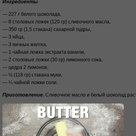
Ингредиенты
— 227 г белого шоколада,
— 8 столовых ложек (120 гр) сливочного масла,
— 350 гр (1,5 стакана) сахарной пудры,
— 3 яйца,
— 3 яичных желтка,
— 1 чайная ложка экстракта ванили,
— 2 столовые ложки (30 гр) лимонного сока,
— цедра 2 лимонов,
— ½ (118 гр) стакана муки,
— ¼ чайной ложки соли.
Приготовление
. Сливочное масло и белый шоколад раст