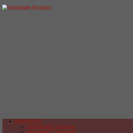
Перейти
к
содержимому
HANDMADE
HANDMADE для дачи
HANDMADE для дома