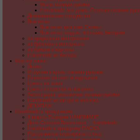
Мыло своими руками
Handmade для дома. Поделки своими рук
Декорирование предметов
Вышивка
Вышивка крестом. Схемы
Вышивка гладью, лентами, бисером
из природных материалов
из бросового материала
из бумаги и картона
Handmade из бисера
Мастер-класс
Лепка
Игрушки и куклы своими руками
Плетение из газет и журналов
Цветы из ткани
Цветы и поделки из капрона
Аксессуары, украшения своими руками
Handmade из фетра и войлока
ДЕКУПАЖ
Handmade к праздникам
8 марта. Подарки HANDMADE
День Святого Валентина — handmade
Handmade к празднику ПАСХA
Праздничная сервировка стола
Новогодние игрушки и поделки