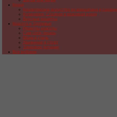
Шитье для детей
Кухня
Кондитерское искусство из марципана и сахарн
Кулинария. Сладкая и красивая кухня
Вкусные рецепты
Красота и Здоровье
Рецепты красоты
Сам себе лекарь
Мода и стиль
Движение и спорт
Здоровое питание
Все рубрики