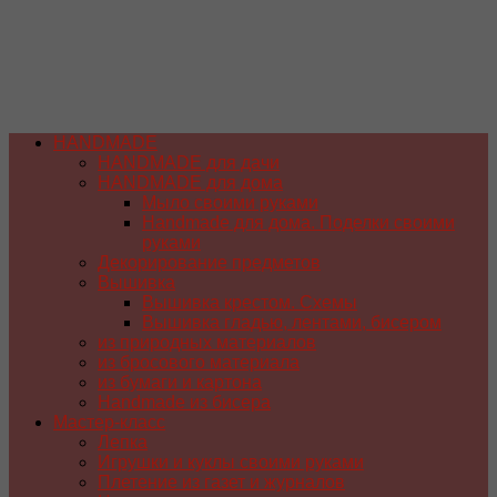
HANDMADE
HANDMADE для дачи
HANDMADE для дома
Мыло своими руками
Handmade для дома. Поделки своими
руками
Декорирование предметов
Вышивка
Вышивка крестом. Схемы
Вышивка гладью, лентами, бисером
из природных материалов
из бросового материала
из бумаги и картона
Handmade из бисера
Мастер-класс
Лепка
Игрушки и куклы своими руками
Плетение из газет и журналов