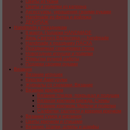
Цветы из ткани
Цветы и поделки из капрона
Аксессуары, украшения своими руками
Handmade из фетра и войлока
ДЕКУПАЖ
Handmade к праздникам
8 марта. Подарки HANDMADE
День Святого Валентина — handmade
Handmade к празднику ПАСХA
Праздничная сервировка стола
Новогодние игрушки и поделки
Открытки ручной работы
Подарки своими руками
Вязание
Вязание игрушек
Куколки Амигуруми
Журналы со схемами. Вязание
Вязание крючком
Вязание пледов, покрывал и подушек
Вязаная крючком одежда. Схемы
Вязание крючком. Мелочи и поделки
Салфетки, скатерти и коврики крючком
Вязание сумок и корзинок
Цветы крючком и спицами
Вязание. Шапки, шляпы и шарфы