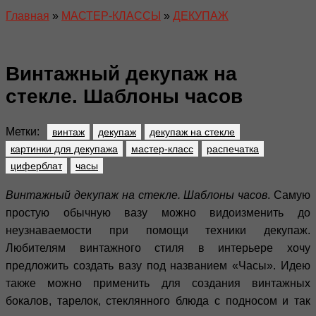
Главная
»
МАСТЕР-КЛАССЫ
»
ДЕКУПАЖ
Винтажный декупаж на
стекле. Шаблоны часов
Метки:
винтаж
декупаж
декупаж на стекле
картинки для декупажа
мастер-класс
распечатка
циферблат
часы
Винтажный декупаж на стекле. Шаблоны часов
. Самую
простую обычную вазу можно видоизменить до
неузнаваемости при помощи техники декупаж.
Любителям винтажного стиля в интерьере хочу
предложить создать вазу под названием «Часы». Идею
также можно применить для создания винтажных
бокалов, тарелок, стеклянного блюда с подносом и так