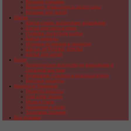
Вязание спицами
Вязание. Украшения и аксессуары
Вязание для детей
Шитье
Шитье сумок, косметичек, кошельков
Шитье для уюта в доме
Пэчворк, лоскутное шитье
Шитье одежды
Игрушки из носков и перчаток
Шитье. ИГРУШКИ, КУКЛЫ
Шитье для детей
Кухня
Кондитерское искусство из марципана и
сахарной мастики
Кулинария. Сладкая и красивая кухня
Вкусные рецепты
Красота и Здоровье
Рецепты красоты
Сам себе лекарь
Мода и стиль
Движение и спорт
Здоровое питание
Все рубрики