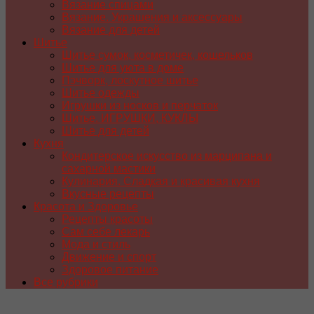
Вязание спицами
Вязание. Украшения и аксессуары
Вязание для детей
Шитье
Шитье сумок, косметичек, кошельков
Шитье для уюта в доме
Пэчворк, лоскутное шитье
Шитье одежды
Игрушки из носков и перчаток
Шитье. ИГРУШКИ, КУКЛЫ
Шитье для детей
Кухня
Кондитерское искусство из марципана и
сахарной мастики
Кулинария. Сладкая и красивая кухня
Вкусные рецепты
Красота и Здоровье
Рецепты красоты
Сам себе лекарь
Мода и стиль
Движение и спорт
Здоровое питание
Все рубрики