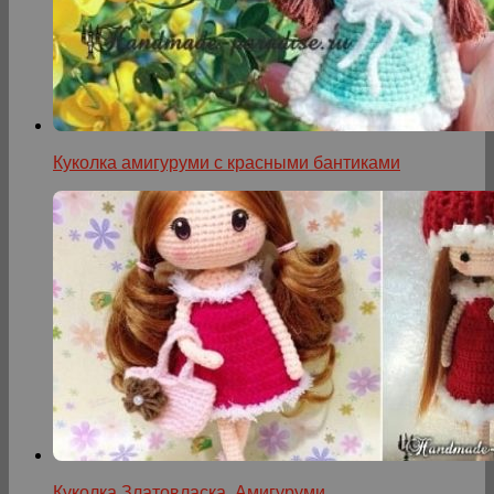
Куколка амигуруми с красными бантиками
Куколка Златовласка. Амигуруми