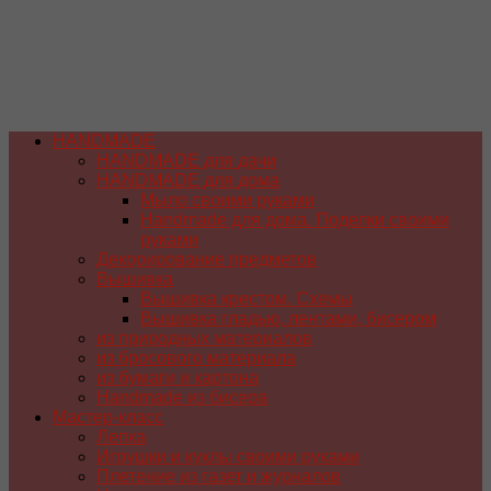
HANDMADE
HANDMADE для дачи
HANDMADE для дома
Мыло своими руками
Handmade для дома. Поделки своими
руками
Декорирование предметов
Вышивка
Вышивка крестом. Схемы
Вышивка гладью, лентами, бисером
из природных материалов
из бросового материала
из бумаги и картона
Handmade из бисера
Мастер-класс
Лепка
Игрушки и куклы своими руками
Плетение из газет и журналов