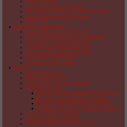
Цветы из ткани
Цветы и поделки из капрона
Аксессуары, украшения своими руками
Handmade из фетра и войлока
ДЕКУПАЖ
Handmade к праздникам
8 марта. Подарки HANDMADE
День Святого Валентина — handmade
Handmade к празднику ПАСХA
Праздничная сервировка стола
Новогодние игрушки и поделки
Открытки ручной работы
Подарки своими руками
Вязание
Вязание игрушек
Куколки Амигуруми
Журналы со схемами. Вязание
Вязание крючком
Вязание пледов, покрывал и подушек
Вязаная крючком одежда. Схемы
Вязание крючком. Мелочи и поделки
Салфетки, скатерти и коврики крючком
Вязание сумок и корзинок
Цветы крючком и спицами
Вязание. Шапки, шляпы и шарфы