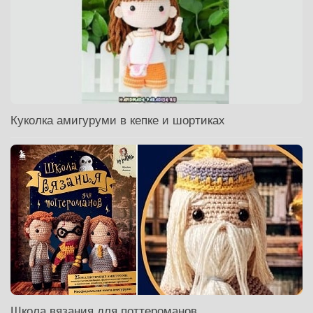
Куколка амигуруми в кепке и шортиках
Школа вязания для поттероманов